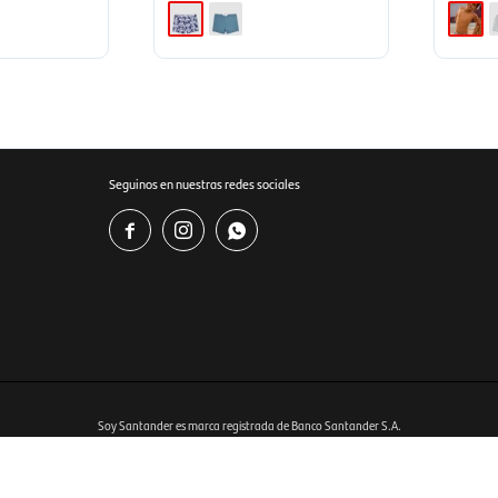
Seguinos en nuestras redes sociales



Soy Santander es marca registrada de Banco Santander S.A.
Ver bases y condiciones del programa en
www.soysantander.com.uy
istrado por RIOLUX S.A. Por sugerencias y reclamos, diríjase a
soporte.tienda@soysantander.com.uy
tos, en su institución de intermediación financiera, en el sitio web
www.copab.org.uy
o en el correo 