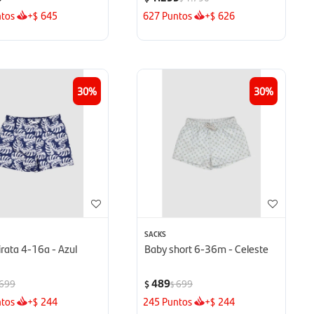
tos
+
645
627
Puntos
+
626
$
$
30
30
SACKS
irata 4-16a - Azul
Baby short 6-36m - Celeste
489
699
699
$
$
tos
+
244
245
Puntos
+
244
$
$