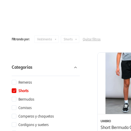
Quitar filtros
Filtrando por:
Vestimenta
Shorts
Categorías
Remeras
Shorts
Bermudas
Camisas
Camperas y chaquetas
UMBRO
Cardigans y sueters
Short Bermuda C