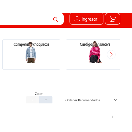
Ingresar
Camperas y chaquetas
Cardigans y sueters
Recomendados
-
+
+