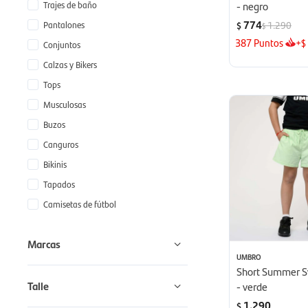
Trajes de baño
- negro
774
Pantalones
1.290
$
$
387
Puntos
+
$
Conjuntos
Calzas y Bikers
Tops
Musculosas
Buzos
Canguros
Bikinis
Tapados
Camisetas de fútbol
Marcas
UMBRO
Short Summer S
Talle
- verde
1.290
$