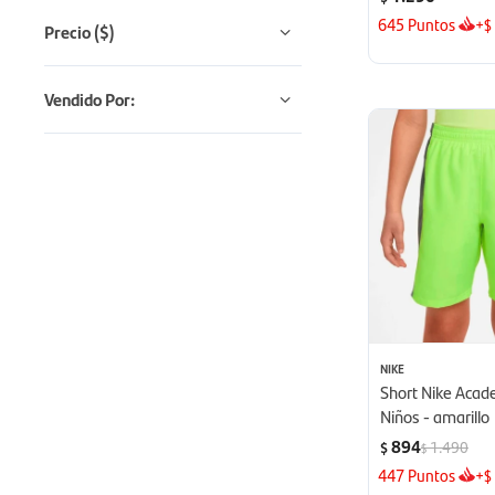
645
Puntos
+
$
Precio
($)
Vendido Por:
NIKE
Short Nike Aca
Niños - amarillo
894
1.490
$
$
447
Puntos
+
$