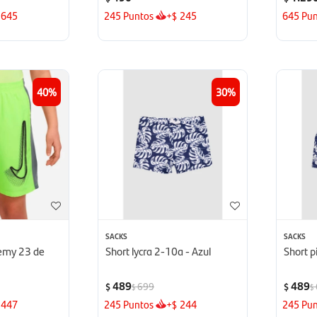
645
245
Puntos
+
245
645
Pun
$
40
30
SACKS
SACKS
demy 23 de
Short lycra 2-10a - Azul
Short p
489
489
699
$
$
$
$
447
245
Puntos
+
244
245
Pun
$