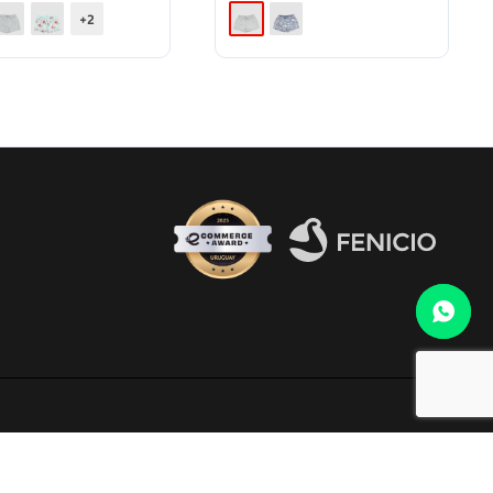
+2
Fenicio eCommerce Uruguay
o al WhatsApp 099 306 165.
electrónico
infocopab@copab.org.uy