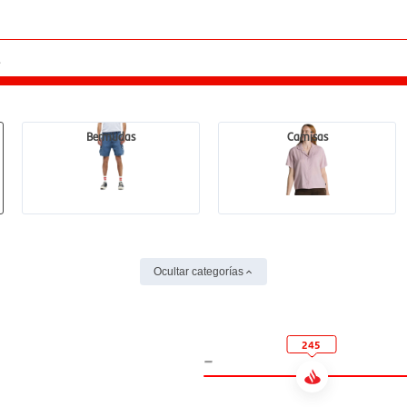
Bermudas
Camisas
Ocultar categorías
245
-