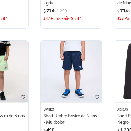
- gris
de Niño
774
714
1.290
$
$
$
$
387
387
Puntos
+
387
357
Pun
$
UMBRO
ADIDAS
wim de Niños
Short Umbro Básico de Niños
Short E
- Multicolor
Negro
490
1.29
$
$