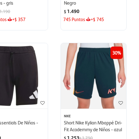
s - gris
Negro
1.490
1.190
$
tos
+
357
745
Puntos
+
745
$
$
30
NIKE
ssentials De Niños -
Short Nike Kylian Mbappé Dri-
Fit Academmy de Niños - azul
0
1.253
1.790
$
$