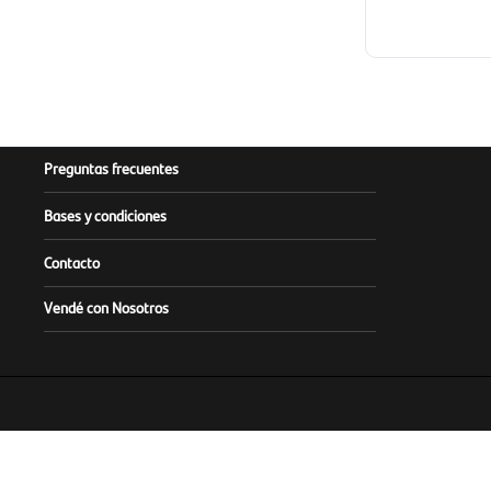
Preguntas frecuentes
Bases y condiciones
Contacto
Vendé con Nosotros
Este sitio es operado y admin
Infórmese sobre la Garantía de Depósi