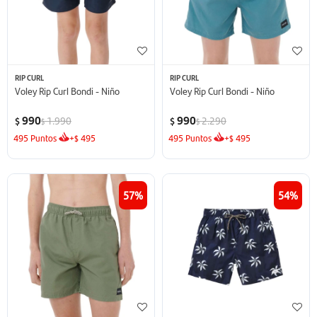
RIP CURL
RIP CURL
Voley Rip Curl Bondi - Niño
Voley Rip Curl Bondi - Niño
990
990
1.990
2.290
$
$
$
$
495
Puntos
+
495
495
Puntos
+
495
$
$
57
54