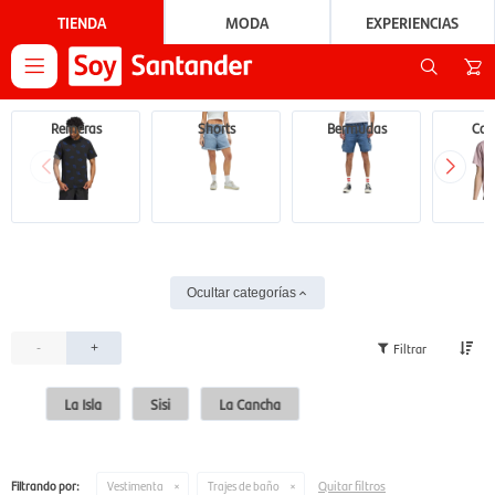
TIENDA
MODA
EXPERIENCIAS

Remeras
Shorts
Bermudas
Cam
Ocultar categorías
-
+
La Isla
Sisi
La Cancha
Quitar filtros
Filtrando por:
Vestimenta
Trajes de baño