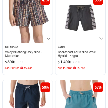
BILLABONG
KATIN
Voley Billabong Occy Niño -
Boardshort Katin Niño Whirl
Multicolor
Hybrid - Negro
890
1.490
1.690
3.290
$
$
$
$
445
Puntos
+
445
745
Puntos
+
745
$
$
50
57