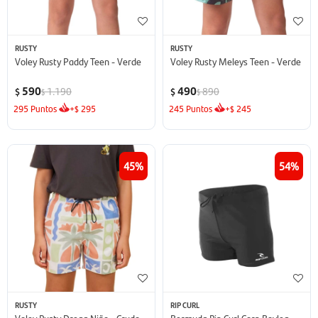
RUSTY
RUSTY
Voley Rusty Paddy Teen - Verde
Voley Rusty Meleys Teen - Verde
590
490
1.190
890
$
$
$
$
295
Puntos
+
295
245
Puntos
+
245
$
$
45
54
RUSTY
RIP CURL
Voley Rusty Drega Niño - Crudo
Bermuda Rip Curl Corp Boyleg