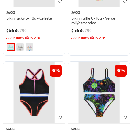
SACKS
SACKS
Bikini vicky 6-18a - Celeste
Bikini ruffle 6-18a - Verde
mili/esmeralda
553
553
790
790
$
$
$
$
277
Puntos
+
276
277
Puntos
+
276
$
$
30
30
SACKS
SACKS