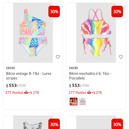
30
30
SACKS
SACKS
Bikini vintage 8-18a - Lurex
Bikini machalita ii 6-16a -
stripes
Psicodelic
553
553
790
790
$
$
$
$
277
Puntos
+
276
277
Puntos
+
276
$
$
30
30