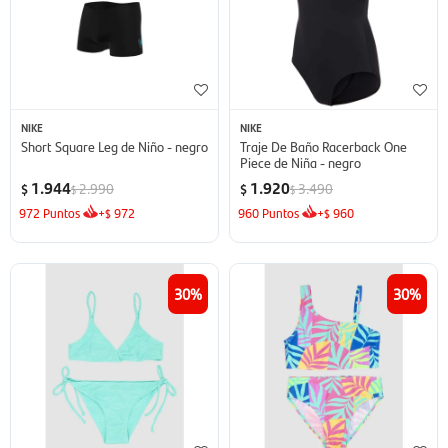
NIKE
NIKE
Short Square Leg de Niño - negro
Traje De Baño Racerback One
Piece de Niña - negro
1.944
1.920
2.990
3.490
$
$
$
$
972
Puntos
+
972
960
Puntos
+
960
$
$
30
30