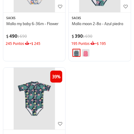
SACKS
SACKS
Malla my baby 6-36m - Flower
Malla moon 2-8a - Azul piedra
490
390
690
690
$
$
$
$
245
Puntos
+
245
195
Puntos
+
195
$
$
39