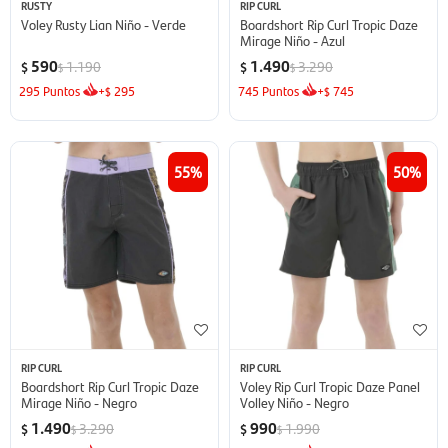
RUSTY
RIP CURL
Voley Rusty Lian Niño - Verde
Boardshort Rip Curl Tropic Daze
Mirage Niño - Azul
590
1.490
1.190
3.290
$
$
$
$
295
Puntos
+
295
745
Puntos
+
745
$
$
55
50
RIP CURL
RIP CURL
Boardshort Rip Curl Tropic Daze
Voley Rip Curl Tropic Daze Panel
Mirage Niño - Negro
Volley Niño - Negro
1.490
990
3.290
1.990
$
$
$
$