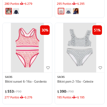
280
Puntos
+
279
295
Puntos
+
295
$
$
30
51
SACKS
SACKS
Bikini sunset 6-16a - Gardenia
Bikini pom 2-10a - Celeste
553
390
790
790
$
$
$
$
277
Puntos
+
276
195
Puntos
+
195
$
$