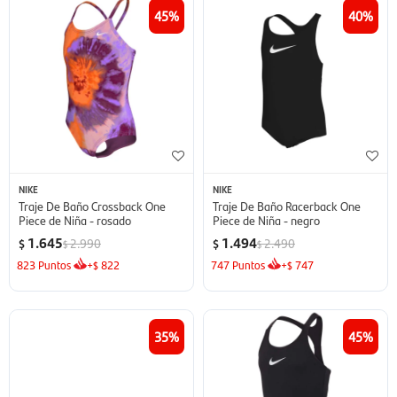
45
40
NIKE
NIKE
Traje De Baño Crossback One
Traje De Baño Racerback One
Piece de Niña - rosado
Piece de Niña - negro
1.645
1.494
2.990
2.490
$
$
$
$
823
Puntos
+
822
747
Puntos
+
747
$
$
35
45