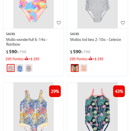
SACKS
SACKS
Malla wonderfull 6-14a -
Mallas kid bea 2-10a - Celeste
Rainbow
590
590
790
790
$
$
$
$
295
Puntos
+
295
295
Puntos
+
295
$
$
29
43