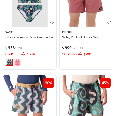
SACKS
RIP CURL
Bikini morey 6-16a - Azul piedra
Voley Rip Curl Daily - Niño
553
990
790
2.290
$
$
$
$
277
Puntos
+
276
495
Puntos
+
495
$
$
50
45