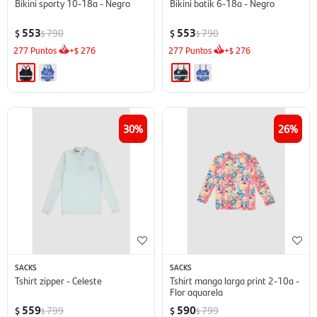
Bikini sporty 10-18a - Negro
Bikini batik 6-18a - Negro
553
553
790
790
$
$
$
$
277
Puntos
+
276
277
Puntos
+
276
$
$
30
26
SACKS
SACKS
Tshirt zipper - Celeste
Tshirt manga larga print 2-10a -
Flor aquarela
559
590
799
799
$
$
$
$