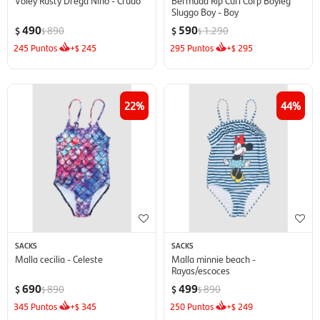
Sluggo Boy - Boy
490
590
890
1.290
$
$
$
$
245
Puntos
+
245
295
Puntos
+
295
$
$
22
44
SACKS
SACKS
Malla cecilia - Celeste
Malla minnie beach -
Rayas/escoces
690
499
890
890
$
$
$
$
345
Puntos
+
345
250
Puntos
+
249
$
$