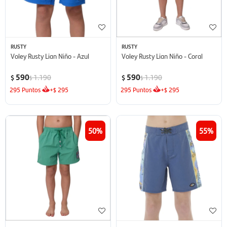
RUSTY
RUSTY
Voley Rusty Lian Niño - Azul
Voley Rusty Lian Niño - Coral
590
590
1.190
1.190
$
$
$
$
295
Puntos
+
295
295
Puntos
+
295
$
$
50
55