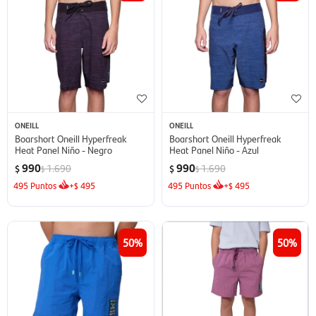
ONEILL
ONEILL
Boarshort Oneill Hyperfreak
Boarshort Oneill Hyperfreak
Heat Panel Niño - Negro
Heat Panel Niño - Azul
990
990
1.690
1.690
$
$
$
$
495
Puntos
+
495
495
Puntos
+
495
$
$
50
50