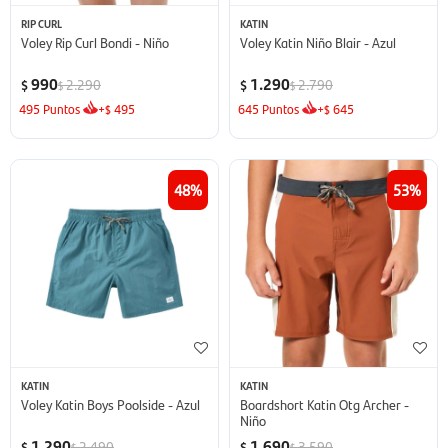
RIP CURL
KATIN
Voley Rip Curl Bondi - Niño
Voley Katin Niño Blair - Azul
990
1.290
2.290
2.790
$
$
$
$
495
Puntos
+
495
645
Puntos
+
645
$
$
48
53
KATIN
KATIN
Voley Katin Boys Poolside - Azul
Boardshort Katin Otg Archer -
Niño
1.290
1.690
2.490
3.590
$
$
$
$