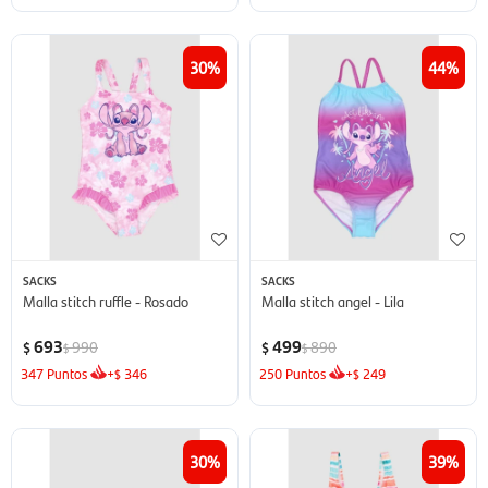
30
44
SACKS
SACKS
Malla stitch ruffle - Rosado
Malla stitch angel - Lila
693
499
990
890
$
$
$
$
347
Puntos
+
346
250
Puntos
+
249
$
$
30
39