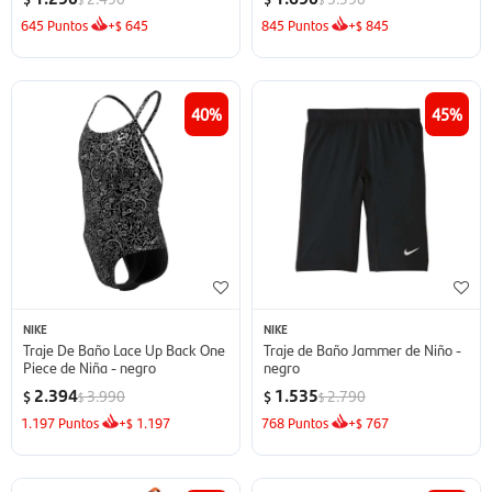
645
Puntos
+
645
845
Puntos
+
845
$
$
40
45
NIKE
NIKE
Traje De Baño Lace Up Back One
Traje de Baño Jammer de Niño -
Piece de Niña - negro
negro
2.394
1.535
3.990
2.790
$
$
$
$
1.197
Puntos
+
1.197
768
Puntos
+
767
$
$