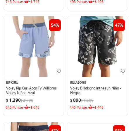
745
Puntos
+
745
495
Puntos
+
495
$
$
54
47
RIP CURL
BILLABONG
Voley Rip Curl Aots Ty Williams
Voley Billabong Inthesun Niño -
Volley Niño - Azul
Negro
1.290
890
2.790
1.690
$
$
$
$
645
Puntos
+
645
445
Puntos
+
445
$
$
47
55