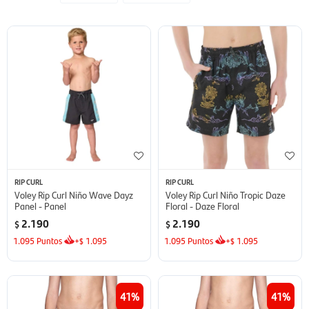
RIP CURL
RIP CURL
Voley Rip Curl Niño Wave Dayz
Voley Rip Curl Niño Tropic Daze
Panel - Panel
Floral - Daze Floral
2.190
2.190
$
$
1.095
Puntos
+
1.095
1.095
Puntos
+
1.095
$
$
41
41