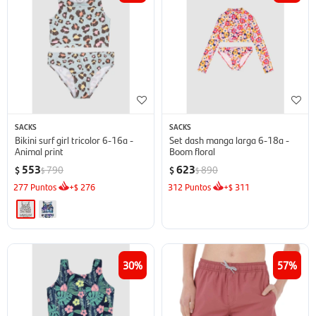
SACKS
SACKS
Bikini surf girl tricolor 6-16a -
Set dash manga larga 6-18a -
Animal print
Boom floral
553
623
790
890
$
$
$
$
277
Puntos
+
276
312
Puntos
+
311
$
$
30
57