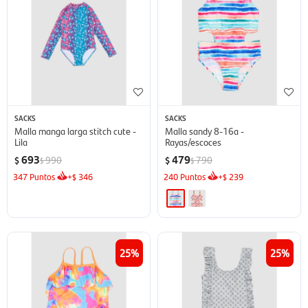
SACKS
SACKS
Malla manga larga stitch cute -
Malla sandy 8-16a -
Lila
Rayas/escoces
693
479
990
790
$
$
$
$
347
Puntos
+
346
240
Puntos
+
239
$
$
25
25