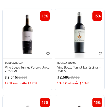
15
15
BODEGA BOUZA
BODEGA BOUZA
Vino Bouza Tannat Parcela Unica
Vino Bouza Tannat Las Espinas -
- 750 Ml
750 Ml
2.516
2.686
2.960
3.160
$
$
$
$
1.258
Puntos
+
1.258
1.343
Puntos
+
1.343
$
$
15
15