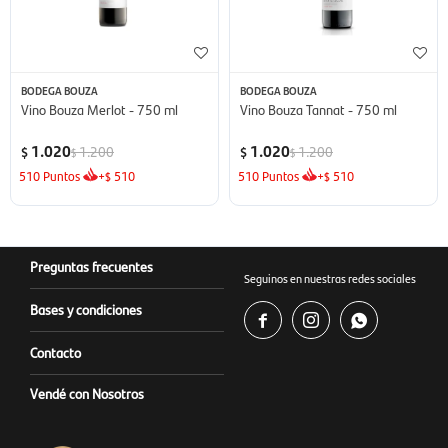
BODEGA BOUZA
BODEGA BOUZA
Vino Bouza Merlot - 750 ml
Vino Bouza Tannat - 750 ml
1.020
1.020
1.200
1.200
$
$
$
$
510
Puntos
+
510
510
Puntos
+
510
$
$
Preguntas frecuentes
Seguinos en nuestras redes sociales
Bases y condiciones



Contacto
Vendé con Nosotros