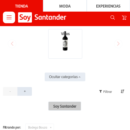
TIENDA
MODA
EXPERIENCIAS

Vinos
Ocultar categorías
-
+
Soy Santander
Filtrando por:
Bodega Bouza