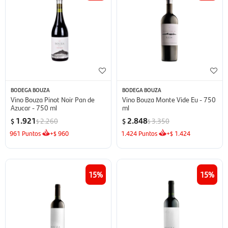
BODEGA BOUZA
BODEGA BOUZA
Vino Bouza Pinot Noir Pan de
Vino Bouza Monte Vide Eu - 750
Azucar - 750 ml
ml
1.921
2.848
2.260
3.350
$
$
$
$
961
Puntos
+
960
1.424
Puntos
+
1.424
$
$
15
15