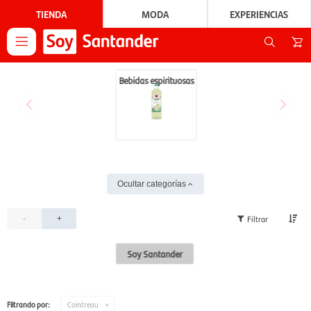
TIENDA
MODA
EXPERIENCIAS

Bebidas espirituosas
Ocultar categorías
-
+
Soy Santander
Filtrando por:
Cointreau