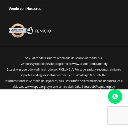
Vendé con Nosotros
Soy Santander es marca registrada de Banco Santander S.A.
Ver bases y condiciones del programa en
www.soysantander.com.uy
Este sitio es operado y administrado por RIOLUX S.A. Por sugerencias y reclamos, diríjase a
Fenicio eCommerce Uruguay
soporte.tienda@soysantander.com.uy
o al WhatsApp 099 306 165.
Infórmese sobre la Garantía de Depósitos, en su institución de intermediación financiera, en el
sitio web
www.copab.org.uy
o en el correo electrónico
infocopab@copab.org.uy