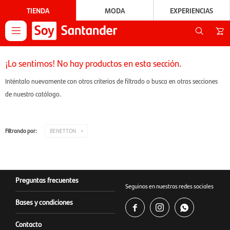
TIENDA
MODA
EXPERIENCIAS

¡Lo sentimos! No hay productos en esta sección.
Inténtalo nuevamente con otros criterios de filtrado o busca en otras secciones
de nuestro catálogo.
Filtrando por:
BENETTON
Preguntas frecuentes
Seguinos en nuestras redes sociales
Bases y condiciones



Contacto