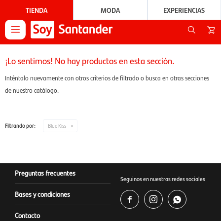
TIENDA
MODA
EXPERIENCIAS

¡Lo sentimos! No hay productos en esta sección.
Inténtalo nuevamente con otros criterios de filtrado o busca en otras secciones
de nuestro catálogo.
Filtrando por:
Blue Kiss
Preguntas frecuentes
Seguinos en nuestras redes sociales
Bases y condiciones



Contacto