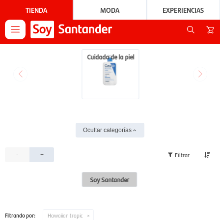
TIENDA
MODA
EXPERIENCIAS

Cuidado de la piel
Ocultar categorías
-
+
Soy Santander
Filtrando por:
Hawaiian tropic