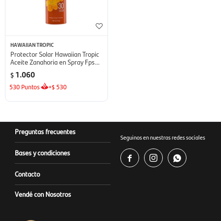
HAWAIIAN TROPIC
Protector Solar Hawaiian Tropic
Aceite Zanahoria en Spray Fps
30 - 180 ml
1.060
$
530
Puntos
+
530
$
Preguntas frecuentes
Seguinos en nuestras redes sociales
Bases y condiciones



Contacto
Vendé con Nosotros