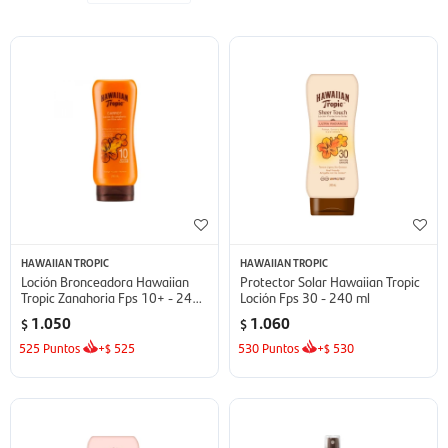
HAWAIIAN TROPIC
HAWAIIAN TROPIC
Loción Bronceadora Hawaiian
Protector Solar Hawaiian Tropic
Tropic Zanahoria Fps 10+ - 240
Loción Fps 30 - 240 ml
ml
1.050
1.060
$
$
525
Puntos
+
525
530
Puntos
+
530
$
$