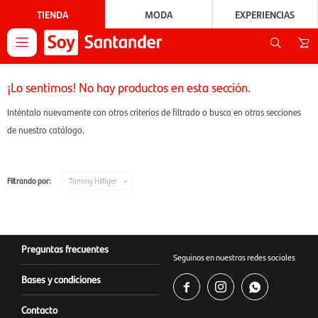
TIENDA
MODA
EXPERIENCIAS

¡Lo sentimos! No hay productos en esta sección.
Inténtalo nuevamente con otros criterios de filtrado o busca en otras secciones
de nuestro catálogo.
Filtrando por:
Tommy Hilfiger
Preguntas frecuentes
Seguinos en nuestras redes sociales
Bases y condiciones



Contacto