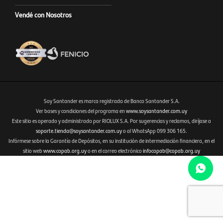
Vendé con Nosotros
Soy Santander es marca registrada de Banco Santander S.A.
Ver bases y condiciones del programa en
www.soysantander.com.uy
Este sitio es operado y administrado por RIOLUX S.A. Por sugerencias y reclamos, diríjase a
Fenicio eCommerce Uruguay
soporte.tienda@soysantander.com.uy
o al WhatsApp 099 306 165.
Infórmese sobre la Garantía de Depósitos, en su institución de intermediación financiera, en el
sitio web
www.copab.org.uy
o en el correo electrónico
infocopab@copab.org.uy