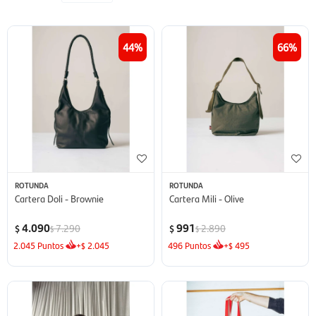
44
66
ROTUNDA
ROTUNDA
Cartera Doli - Brownie
Cartera Mili - Olive
4.090
991
7.290
2.890
$
$
$
$
2.045
Puntos
+
2.045
496
Puntos
+
495
$
$