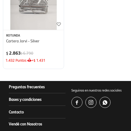
ROTUNDA
Cartera Jorvi - Silver
2.863
6.790
$
$
1.432
Puntos
+
1.431
$
Preguntas frecuentes
Seguinos en nuestras redes sociales
Bases y condiciones



Contacto
Vendé con Nosotros