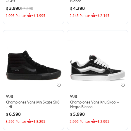
- Gris
Blanco
3.990
4.290
7.290
$
$
$
1.995
Puntos
+
1.995
2.145
Puntos
+
2.145
$
$
VANS
VANS
Championes Vans Mn Skate Sk8
Championes Vans Knu Skool -
- Hi
Negro Blanco
6.590
5.990
$
$
3.295
Puntos
+
3.295
2.995
Puntos
+
2.995
$
$