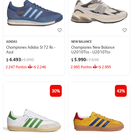
ADIDAS
NEW BALANCE
Championes Adidas Sl 72 Rs -
Championes New Balance
Azul
U2010Tto - U2010Tto
4.493
5.990
5.990
7.690
$
$
$
$
2.247
Puntos
+
2.246
2.995
Puntos
+
2.995
$
$
30
43