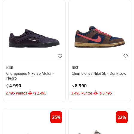
NIKE
NIKE
Championes Nike Sb Malor -
Championes Nike Sb - Dunk Low
Negro
4.990
6.990
$
$
2.495
Puntos
+
2.495
3.495
Puntos
+
3.495
$
$
25
22