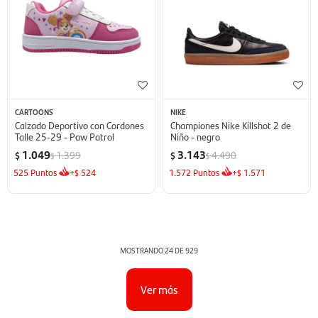
CARTOONS
NIKE
Calzado Deportivo con Cordones
Championes Nike Killshot 2 de
Talle 25-29 - Paw Patrol
Niño - negro
1.049
3.143
1.399
4.490
$
$
$
$
525
Puntos
+
524
1.572
Puntos
+
1.571
$
$
MOSTRANDO
24
DE
929
Ver más