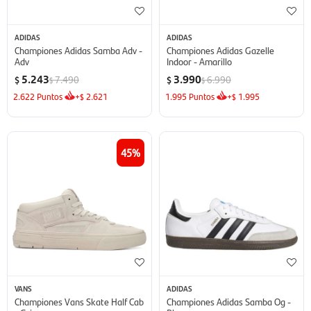
ADIDAS
ADIDAS
Championes Adidas Samba Adv -
Championes Adidas Gazelle
Adv
Indoor - Amarillo
5.243
3.990
7.490
6.990
$
$
$
$
2.622
Puntos
+
2.621
1.995
Puntos
+
1.995
$
$
45
VANS
ADIDAS
Championes Vans Skate Half Cab
Championes Adidas Samba Og -