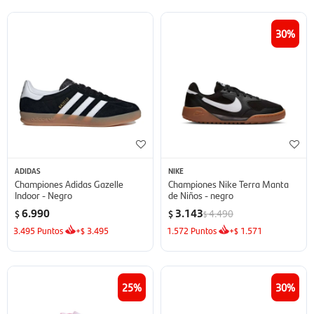
30
ADIDAS
NIKE
Championes Adidas Gazelle
Championes Nike Terra Manta
Indoor - Negro
de Niños - negro
6.990
3.143
4.490
$
$
$
3.495
Puntos
+
3.495
1.572
Puntos
+
1.571
$
$
25
30