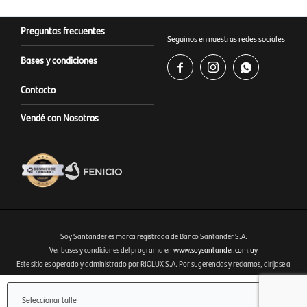
Preguntas frecuentes
Seguinos en nuestras redes sociales
Bases y condiciones



Contacto
Vendé con Nosotros
Soy Santander es marca registrada de Banco Santander S.A.
Ver bases y condiciones del programa en
www.soysantander.com.uy
Este sitio es operado y administrado por RIOLUX S.A. Por sugerencias y reclamos, diríjase a
Fenicio eCommerce Uruguay
soporte.tienda@soysantander.com.uy
o al WhatsApp 099 306 165.
Infórmese sobre la Garantía de Depósitos, en su institución de intermediación financiera, en el
Seleccionar talle
sitio web
www.copab.org.uy
o en el correo electrónico
infocopab@copab.org.uy