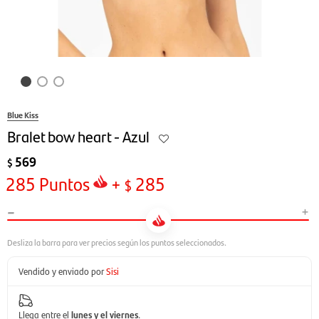
Blue Kiss
Bralet bow heart - Azul
569
$
285
Puntos
+
285
$
-
+
Vendido y enviado por
Sisi
Llega entre el
lunes y el viernes
.