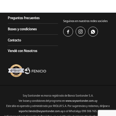
Preguntas frecuentes
Seguinos en nuestras redes sociales
Bases y condiciones



Contacto
Vendé con Nosotros
Soy Santander es marca registrada de Banco Santander S.A.
Ver bases y condiciones del programa en
www.soysantander.com.uy
Este sitio es operado y administrado por RIOLUX S.A. Por sugerencias y reclamos, diríjase a
Fenicio eCommerce Uruguay
soporte.tienda@soysantander.com.uy
o al WhatsApp 099 306 165.