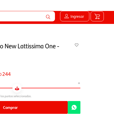
Ingresar
o New Lattissima One -
244
D
+
Comprar