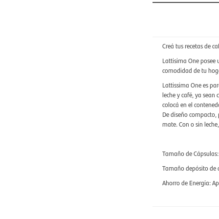
Creá tus recetas de ca
Lattisima One posee u
comodidad de tu hog
Lattissima One es para
leche y café, ya sean
colocá en el contened
De diseño compacto, p
mate. Con o sin leche
Tamaño de Cápsulas: E
Tamaño depósito de 
Ahorro de Energía: A