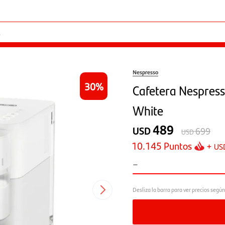
Nespresso
30
Cafetera Nespress
White
489
USD
699
USD
10.145
Puntos
+
US
-