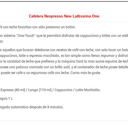
Cafetera Nespresso New Lattissima One
fé con leche favoritas con sólo presionar un botón.
n sistema “One-Touch” que te permitirá disfrutar de cappuccinos y lattes con un estil
ar.
 aquellos que buscan deleitarse con recetas de café con leche, con solo tocar un bot
 cappuccinos, latte o espresso macchiato, es tan simple como llenar, espumar y disfr
or la cantidad de leche que prefieras y la máquina hará la más suave espuma de lech
osee una palanca cromada con un brillo sutil, y el contenedor de leche posee detall
, puede ser café o un espumoso café con leche. Como más te guste.
spresso (40 ml) / Lungo (110 ml) / Cappuccino / Latte Machiatto.
agua:1 L
pagado automático después de 9 minutos.