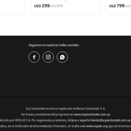
Gris
Negro
299
799
399
USD
USD
USD
USD
Seguinos en nuestras redes sociales



Soy Santander es marca registrada de Banco Santander S.A.
Ver bases y condiciones del programa en
www.soysantander.com.uy
istrado por RIOLUX S.A. Por sugerencias y reclamos, diríjase a
soporte.tienda@soysantander.com.uy
tos, en su institución de intermediación financiera, en el sitio web
www.copab.org.uy
o en el correo 