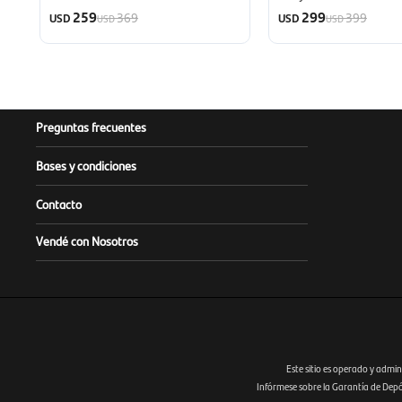
259
299
369
399
USD
USD
USD
USD
Preguntas frecuentes
Bases y condiciones
Contacto
Vendé con Nosotros
Este sitio es operado y admin
Infórmese sobre la Garantía de Depósi