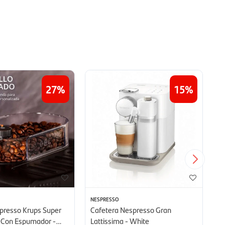
27
15
NESPRESSO
PH
presso Krups Super
Cafetera Nespresso Gran
Ca
 Con Espumador -
Lattissima - White
A