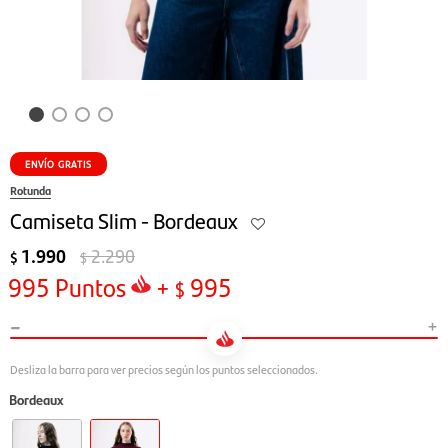
ENVÍO GRATIS
Rotunda
Camiseta Slim - Bordeaux
1.990
2.290
$
$
995
Puntos
+
995
$
-
+
Bordeaux