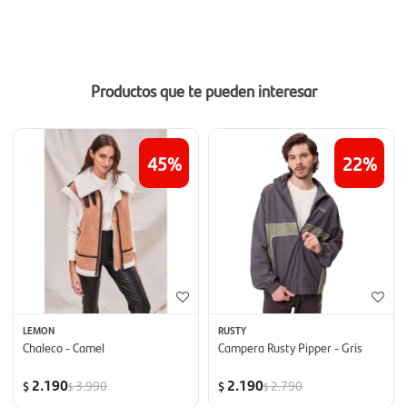
Productos que te pueden interesar
45
22
LEMON
RUSTY
Chaleco - Camel
Campera Rusty Pipper - Gris
2.190
2.190
3.990
2.790
$
$
$
$