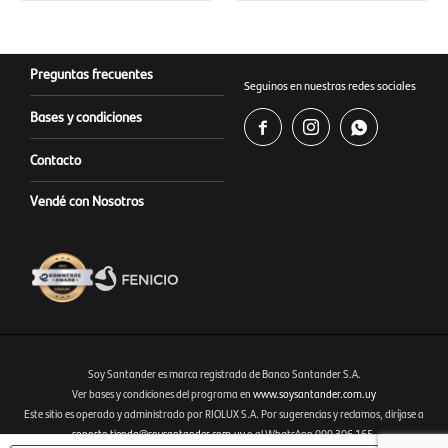
Preguntas frecuentes
Seguinos en nuestras redes sociales
Bases y condiciones



Contacto
Vendé con Nosotros
Soy Santander es marca registrada de Banco Santander S.A.
Ver bases y condiciones del programa en
www.soysantander.com.uy
Este sitio es operado y administrado por RIOLUX S.A. Por sugerencias y reclamos, diríjase a
Fenicio eCommerce Uruguay
soporte.tienda@soysantander.com.uy
o al WhatsApp 099 306 165.