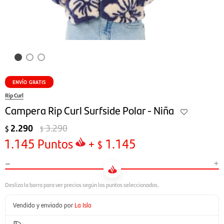
ENVÍO GRATIS
Rip Curl
Campera Rip Curl Surfside Polar - Niña
2.290
3.290
$
$
1.145
Puntos
+
1.145
$
-
+
Vendido y enviado por
La Isla