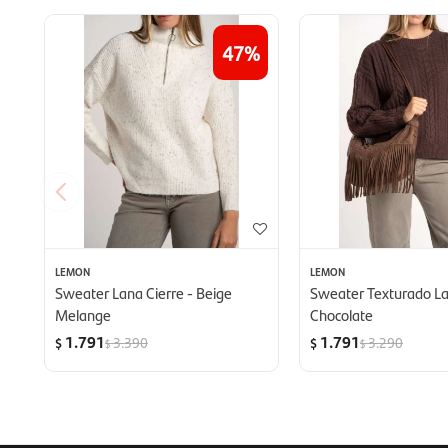
47
LEMON
LEMON
Sweater Lana Cierre - Beige
Sweater Texturado La
Melange
Chocolate
1.791
1.791
3.390
3.290
$
$
$
$