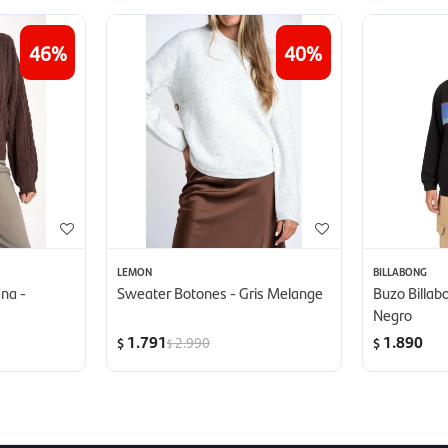
46
40
LEMON
BILLABONG
na -
Sweater Botones - Gris Melange
Buzo Billab
Negro
1.791
1.890
2.990
$
$
$