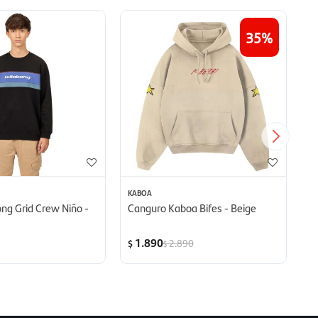
35
KABOA
K
ong Grid Crew Niño -
Canguro Kaboa Bifes - Beige
C
1.890
2.890
$
$
$