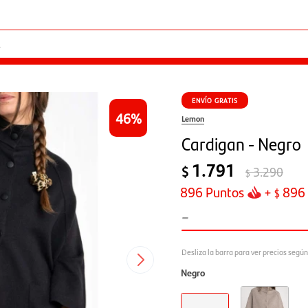
ENVÍO GRATIS
46
Lemon
Cardigan - Negro
1.791
$
3.290
$
896
Puntos
+
896
$
-
Negro