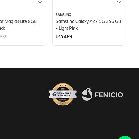
SAMSUNG
M
or Magic8 Lite 8GB
Samsung Galaxy A27 5G 256 GB
C
ack
- Light Pink
D
489
539
USD
U
Fenicio eCommerce Uruguay