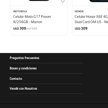
MOTOROLA
HONOR
Celular Moto G17 Power
Celular Honor X6E 4
8/256GB - Marron
Dual Card OM US - N
309
309
330
USD
USD
USD
Preguntas frecuentes
Bases y condiciones
Contacto
Vendé con Nosotros