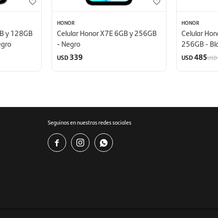
HONOR
HONOR
GB y 128GB
Celular Honor X7E 6GB y 256GB
Celular Hon
egro
- Negro
256GB - Bl
339
485
USD
USD
USD
Seguinos en nuestras redes sociales


