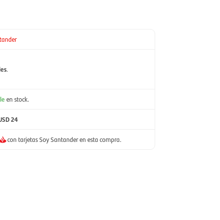
tander
les
.
le
en stock.
USD 24
con tarjetas Soy Santander en esta compra.