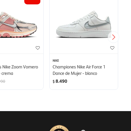
NIKE
NI
s Nike Zoom Vomero
Championes Nike Air Force 1
C
- crema
Dance de Mujer - blanco
P
8.490
990
$
$