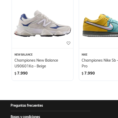
NEW BALANCE
NIKE
Championes New Balance
Championes Nike Sb 
U90601Ka - Beige
Pro
7.990
7.990
$
$
Preguntas frecuentes
Bases y condiciones