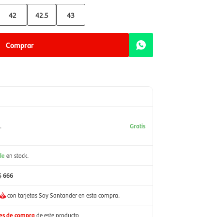
42
42.5
43
Comprar
.
Gratis
le
en stock.
$ 666
con tarjetas Soy Santander en esta compra.
nes de compra
de este producto