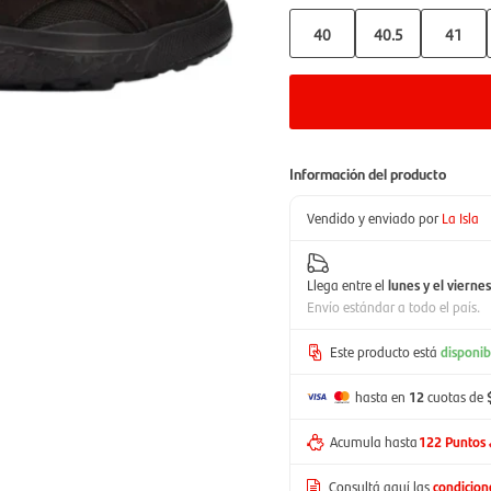
40
40.5
41
Información del producto
Vendido y enviado por
La Isla
Llega entre el
lunes y el viernes
Envío estándar a todo el país.
Este producto está
disponib
hasta en
12
cuotas de
Acumula hasta
122 Puntos
Consultá aquí las
condicio