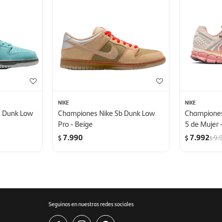
NIKE
NIKE
- Dunk Low
Championes Nike Sb Dunk Low
Champione
Pro - Beige
5 de Mujer 
7.990
7.992
9.
$
$
$
Seguinos en nuestras redes sociales