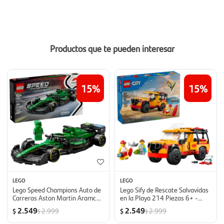
Productos que te pueden interesar
15
15
LEGO
LEGO
Lego Speed Champions Auto de
Lego Sify de Rescate Salvavidas
Carreras Aston Martin Aramco
en la Playa 214 Piezas 6+ -
F1 AMR24 269 Piezas 10+ -
Lego Boys
2.549
2.549
2.999
2.999
$
$
$
$
Lego Boys