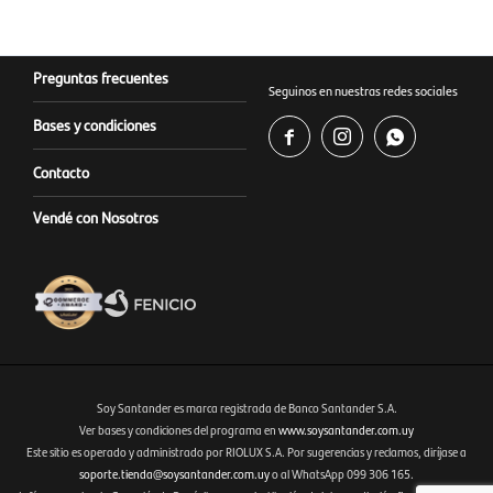
Preguntas frecuentes
Seguinos en nuestras redes sociales
Bases y condiciones



Contacto
Vendé con Nosotros
Soy Santander es marca registrada de Banco Santander S.A.
Ver bases y condiciones del programa en
www.soysantander.com.uy
Este sitio es operado y administrado por RIOLUX S.A. Por sugerencias y reclamos, diríjase a
Fenicio eCommerce Uruguay
soporte.tienda@soysantander.com.uy
o al WhatsApp 099 306 165.