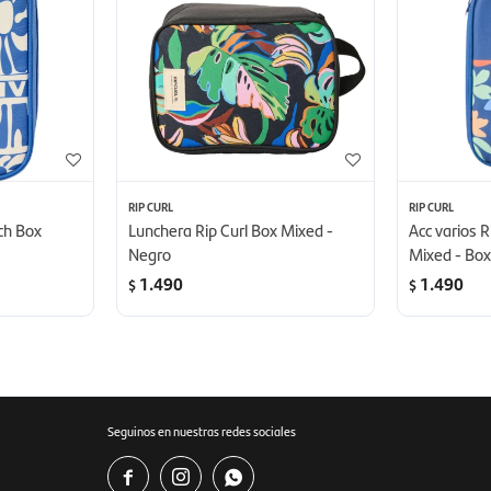
RIP CURL
RIP CURL
ch Box
Lunchera Rip Curl Box Mixed -
Acc varios R
Negro
Mixed - Bo
1.490
1.490
$
$
Seguinos en nuestras redes sociales


