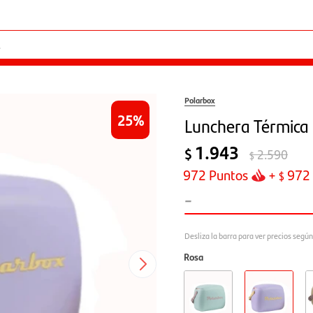
Polarbox
25
Lunchera Térmica 
1.943
$
2.590
$
972
Puntos
+
972
$
-
Rosa