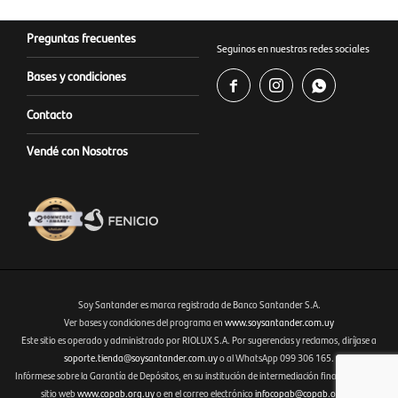
Preguntas frecuentes
Seguinos en nuestras redes sociales
Bases y condiciones



Contacto
Vendé con Nosotros
Soy Santander es marca registrada de Banco Santander S.A.
Ver bases y condiciones del programa en
www.soysantander.com.uy
Este sitio es operado y administrado por RIOLUX S.A. Por sugerencias y reclamos, diríjase a
Fenicio eCommerce Uruguay
soporte.tienda@soysantander.com.uy
o al WhatsApp 099 306 165.
Infórmese sobre la Garantía de Depósitos, en su institución de intermediación financiera, en el
sitio web
www.copab.org.uy
o en el correo electrónico
infocopab@copab.org.uy