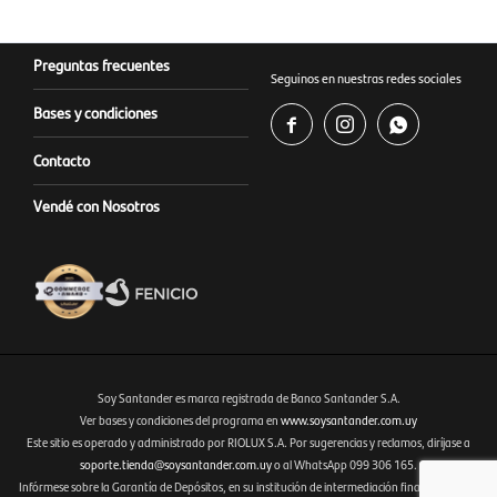
Preguntas frecuentes
Seguinos en nuestras redes sociales
Bases y condiciones



Contacto
Vendé con Nosotros
Soy Santander es marca registrada de Banco Santander S.A.
Ver bases y condiciones del programa en
www.soysantander.com.uy
Este sitio es operado y administrado por RIOLUX S.A. Por sugerencias y reclamos, diríjase a
Fenicio eCommerce Uruguay
soporte.tienda@soysantander.com.uy
o al WhatsApp 099 306 165.
Infórmese sobre la Garantía de Depósitos, en su institución de intermediación financiera, en el