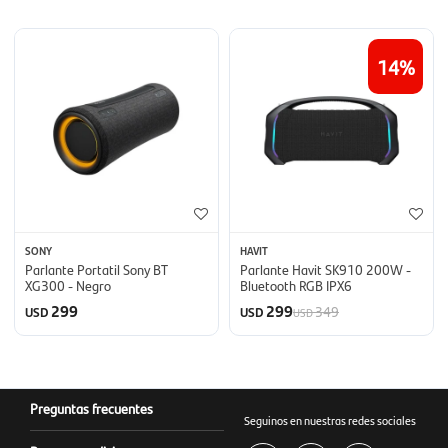
14
SONY
HAVIT
Parlante Portatil Sony BT
Parlante Havit SK910 200W -
XG300 - Negro
Bluetooth RGB IPX6
299
299
349
USD
USD
USD
Preguntas frecuentes
Seguinos en nuestras redes sociales