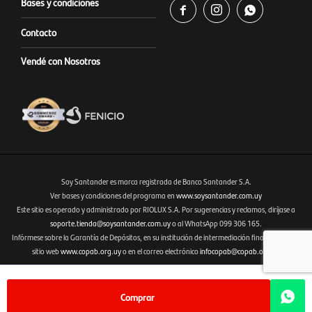
Bases y condiciones



Contacto
Vendé con Nosotros
Soy Santander es marca registrada de Banco Santander S.A.
Ver bases y condiciones del programa en
www.soysantander.com.uy
Este sitio es operado y administrado por RIOLUX S.A. Por sugerencias y reclamos, diríjase a
Fenicio eCommerce Uruguay
soporte.tienda@soysantander.com.uy
o al WhatsApp 099 306 165.
Infórmese sobre la Garantía de Depósitos, en su institución de intermediación financiera, en el
sitio web
www.copab.org.uy
o en el correo electrónico
infocopab@copab.org.uy
Comprar