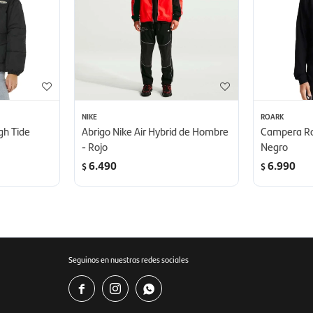
NIKE
ROARK
gh Tide
Abrigo Nike Air Hybrid de Hombre
Campera Ro
- Rojo
Negro
6.490
6.990
$
$
Seguinos en nuestras redes sociales


