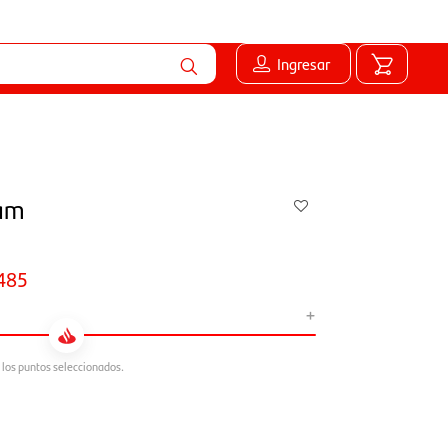
Ingresar
eam
485
+