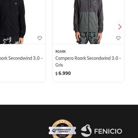
ROARK
R
ark Secondwind 3.0 -
Campera Roark Secondwind 3.0 -
C
Gris
- 
6.990
$
$