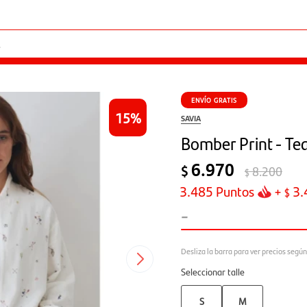
ENVÍO GRATIS
15
SAVIA
Bomber Print - T
6.970
$
8.200
$
3.485
Puntos
+
3.
$
-
Seleccionar talle
S
M