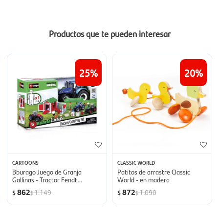
Productos que te pueden interesar
25
20
CARTOONS
CLASSIC WORLD
Bburago Juego de Granja
Patitos de arrastre Classic
Gallinas - Tractor Fendt
World - en madera
FarmLand
862
872
1.149
1.090
$
$
$
$