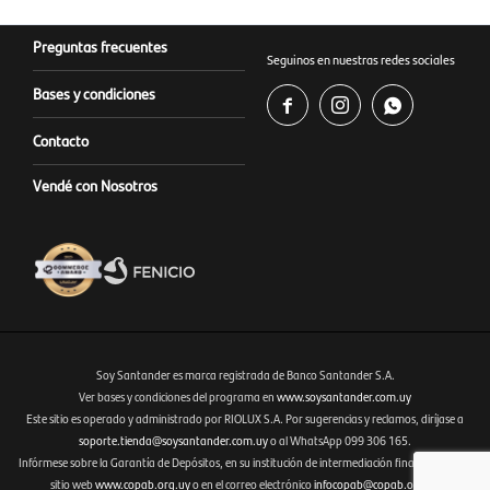
Preguntas frecuentes
Seguinos en nuestras redes sociales
Bases y condiciones



Contacto
Vendé con Nosotros
Soy Santander es marca registrada de Banco Santander S.A.
Ver bases y condiciones del programa en
www.soysantander.com.uy
Este sitio es operado y administrado por RIOLUX S.A. Por sugerencias y reclamos, diríjase a
Fenicio eCommerce Uruguay
soporte.tienda@soysantander.com.uy
o al WhatsApp 099 306 165.
Infórmese sobre la Garantía de Depósitos, en su institución de intermediación financiera, en el
sitio web
www.copab.org.uy
o en el correo electrónico
infocopab@copab.org.uy