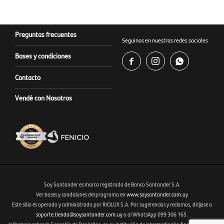
Preguntas frecuentes
Seguinos en nuestras redes sociales
Bases y condiciones



Contacto
Vendé con Nosotros
Soy Santander es marca registrada de Banco Santander S.A.
Ver bases y condiciones del programa en
www.soysantander.com.uy
Este sitio es operado y administrado por RIOLUX S.A. Por sugerencias y reclamos, diríjase a
Fenicio eCommerce Uruguay
soporte.tienda@soysantander.com.uy
o al WhatsApp 099 306 165.