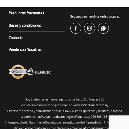
Preguntas frecuentes
Seguinos en nuestras redes sociales
Bases y condiciones



Contacto
Vendé con Nosotros
Soy Santander es marca registrada de Banco Santander S.A.
Ver bases y condiciones del programa en
www.soysantander.com.uy
Este sitio es operado y administrado por RIOLUX S.A. Por sugerencias y reclamos, diríjase a
Fenicio eCommerce Uruguay
soporte.tienda@soysantander.com.uy
o al WhatsApp 099 306 165.
Infórmese sobre la Garantía de Depósitos, en su institución de intermediación financiera, en el
sitio web
www.copab.org.uy
o en el correo electrónico
infocopab@copab.org.uy