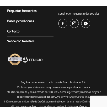
Preguntas frecuentes
Seguinos en nuestras redes sociales
Bases y condiciones



Contacto
Vendé con Nosotros
Soy Santander es marca registrada de Banco Santander S.A.
Ver bases y condiciones del programa en
www.soysantander.com.uy
Este sitio es operado y administrado por RIOLUX S.A. Por sugerencias y reclamos, diríjase a
Fenicio eCommerce Uruguay
soporte.tienda@soysantander.com.uy
o al WhatsApp 099 306 165.
Infórmese sobre la Garantía de Depósitos, en su institución de intermediación financiera, en el
sitio web
www.copab.org.uy
o en el correo electrónico
infocopab@copab.org.uy