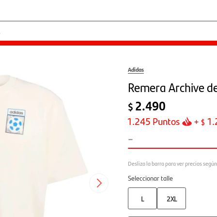
Adidas
Remera Archive d
2.490
$
1.245
Puntos
+
1.
$
-
Seleccionar talle
L
2XL