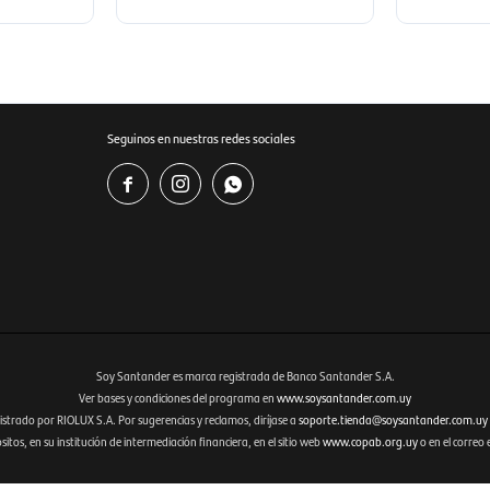
Seguinos en nuestras redes sociales



Soy Santander es marca registrada de Banco Santander S.A.
Ver bases y condiciones del programa en
www.soysantander.com.uy
istrado por RIOLUX S.A. Por sugerencias y reclamos, diríjase a
soporte.tienda@soysantander.com.uy
tos, en su institución de intermediación financiera, en el sitio web
www.copab.org.uy
o en el correo 