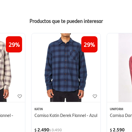
Productos que te pueden interesar
29
29
KATIN
UNIFORM
annel -
Camisa Katin Derek Flannel - Azul
Camisa Dar
2.490
2.590
3.490
$
$
$