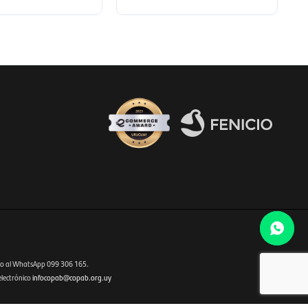
Fenicio eCommerce Uruguay
o al WhatsApp 099 306 165.
electrónico
infocopab@copab.org.uy