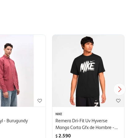
NIKE
AD
yl - Burugundy
Remera Dri-Fit Uv Hyverse
Po
Manga Corta Gfx de Hombre -
St
negro
2.590
$
$