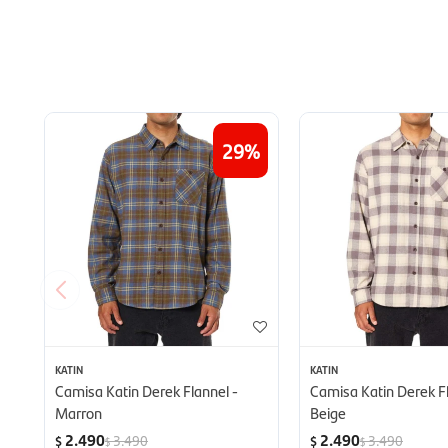
29
KATIN
KATIN
Camisa Katin Derek Flannel -
Camisa Katin Derek Fl
Marron
Beige
2.490
2.490
3.490
3.490
$
$
$
$