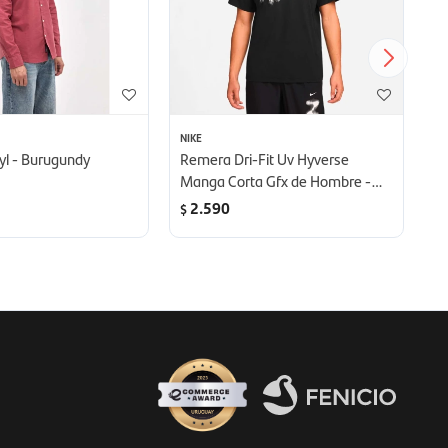
NIKE
AD
yl - Burugundy
Remera Dri-Fit Uv Hyverse
Po
Manga Corta Gfx de Hombre -
St
negro
2.590
$
$