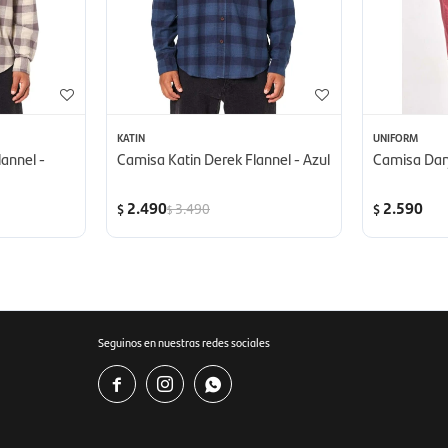
KATIN
UNIFORM
annel -
Camisa Katin Derek Flannel - Azul
Camisa Dar
2.490
2.590
3.490
$
$
$
Seguinos en nuestras redes sociales


