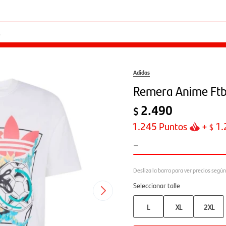
Adidas
Remera Anime Ftb
2.490
$
1.245
Puntos
+
1.
$
-
Seleccionar talle
L
XL
2XL