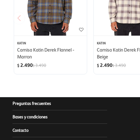
KATIN
KATIN
Camisa Katin Derek Flannel -
Camisa Katin Derek Fl
Marron
Beige
2.490
2.490
3.490
3.490
$
$
$
$
Preguntas frecuentes
Bases y condiciones
Contacto