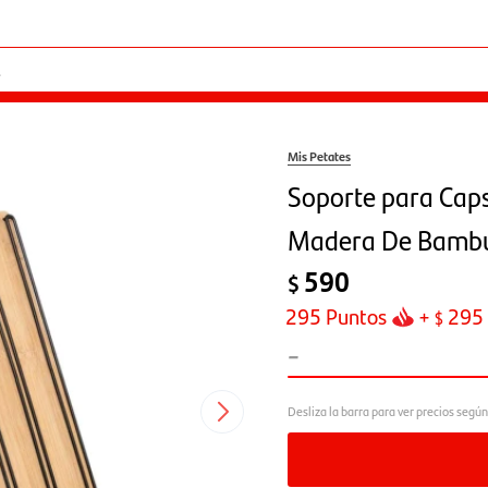
Mis Petates
Soporte para Caps
Madera De Bambú
590
$
295
Puntos
+
295
$
-