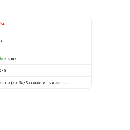
tes
es
.
le
en stock.
$ 49
con tarjetas Soy Santander en esta compra.