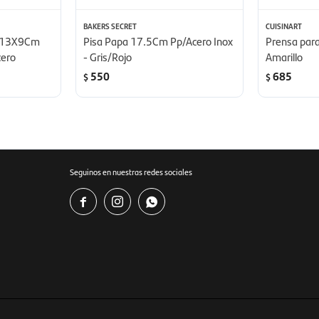
BAKERS SECRET
CUISINART
 D13X9Cm
Pisa Papa 17.5Cm Pp/Acero Inox
Prensa para 
cero
- Gris/Rojo
Amarillo
550
685
$
$
Seguinos en nuestras redes sociales


