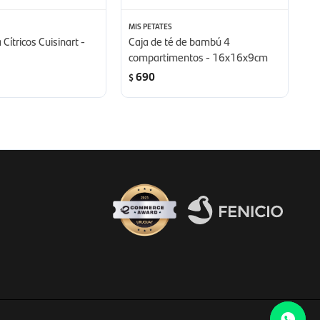
MIS PETATES
BA
Cítricos Cuisinart -
Caja de té de bambú 4
Ti
compartimentos - 16x16x9cm
690
$
$
Fenicio eCommerce Uruguay