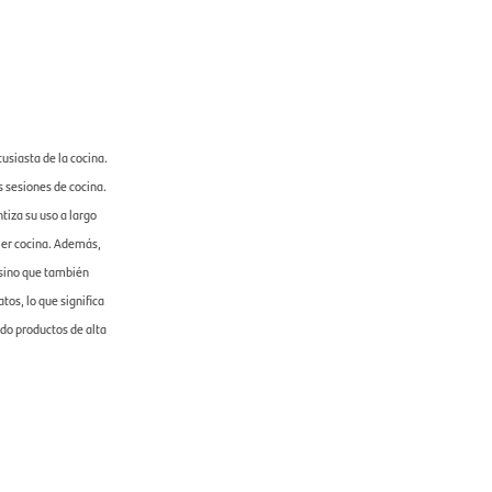
usiasta de la cocina.
s sesiones de cocina.
iza su uso a largo
uier cocina. Además,
 sino que también
tos, lo que significa
do productos de alta