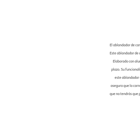
El ablandador de car
Este ablandador de c
Elaborado con alu
plazo. Su funcional
este ablandador 
asegura que la carne
que no tendrás que 