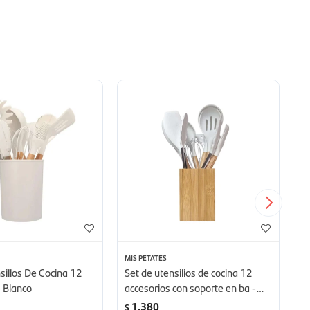
MIS PETATES
CU
sillos De Cocina 12
Set de utensilios de cocina 12
Pi
- Blanco
accesorios con soporte en ba -
Cu
Blanco
1.380
$
$