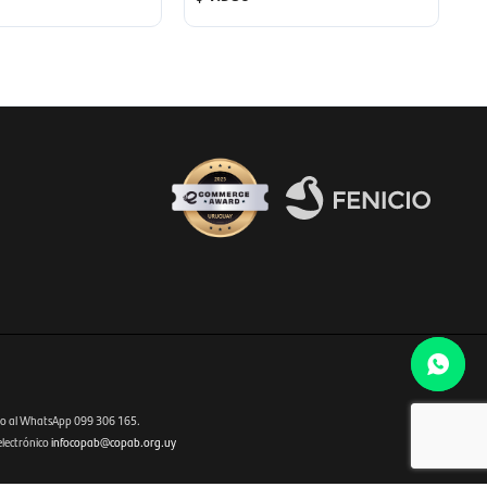
Fenicio eCommerce Uruguay
o al WhatsApp 099 306 165.
electrónico
infocopab@copab.org.uy