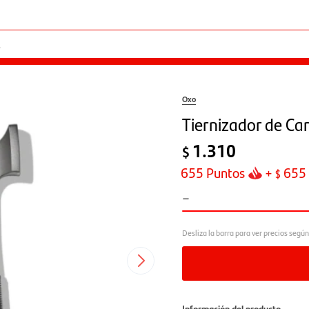
Oxo
Tiernizador de Ca
1.310
$
655
Puntos
+
655
$
-
Información del producto