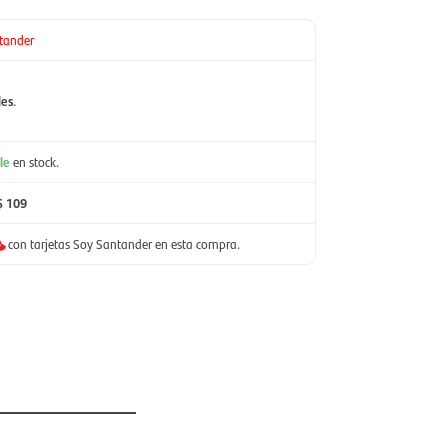
tander
les
.
le
en stock.
$ 109
con tarjetas Soy Santander en esta compra.