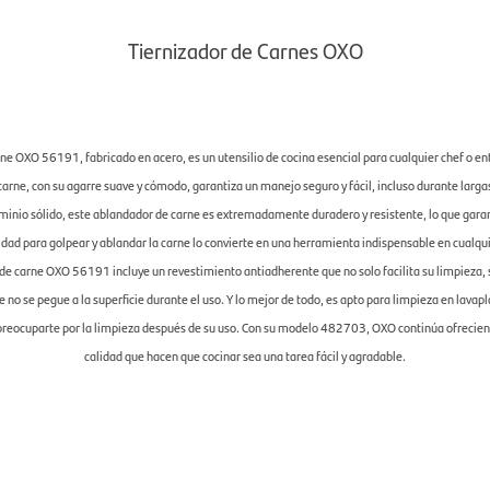
Tiernizador de Carnes OXO
ne OXO 56191, fabricado en acero, es un utensilio de cocina esencial para cualquier chef o ent
arne, con su agarre suave y cómodo, garantiza un manejo seguro y fácil, incluso durante larga
minio sólido, este ablandador de carne es extremadamente duradero y resistente, lo que garant
idad para golpear y ablandar la carne lo convierte en una herramienta indispensable en cualq
de carne OXO 56191 incluye un revestimiento antiadherente que no solo facilita su limpieza,
 no se pegue a la superficie durante el uso. Y lo mejor de todo, es apto para limpieza en lavapla
preocuparte por la limpieza después de su uso. Con su modelo 482703, OXO continúa ofrecien
calidad que hacen que cocinar sea una tarea fácil y agradable.