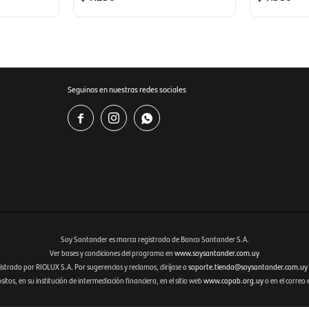
Seguinos en nuestras redes sociales



Soy Santander es marca registrada de Banco Santander S.A.
Ver bases y condiciones del programa en
www.soysantander.com.uy
istrado por RIOLUX S.A. Por sugerencias y reclamos, diríjase a
soporte.tienda@soysantander.com.uy
tos, en su institución de intermediación financiera, en el sitio web
www.copab.org.uy
o en el correo 