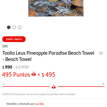
ENVÍO GRATIS
Leus
Toalla Leus Pineapple Paradise Beach Towel
- Beach Towel
990
2.990
$
$
495
Puntos
+
495
$
-
+
Vendido y enviado por
La Isla