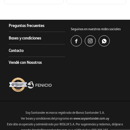
Preguntas frecuentes
Seguinos en nuestras redes sociales
Bases y condiciones



Contacto
Vendé con Nosotros
Soy Santander es marca registrada de Banco Santander S.A.
Ver bases y condiciones del programa en
www.soysantander.com.uy
Este sitio es operado y administrado por RIOLUX S.A. Por sugerencias y reclamos, diríjase a
Fenicio eCommerce Uruguay
soporte.tienda@soysantander.com.uy
o al WhatsApp 099 306 165.