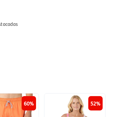
stacadas
60
52