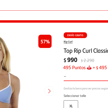
ENVÍO GRATIS
57
Rip Curl
Top Rip Curl Classi
990
$
2.290
$
495
Puntos
+
495
$
-
Seleccionar talle
XL