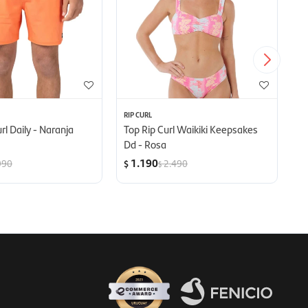
RIP CURL
RI
rl Daily - Naranja
Top Rip Curl Waikiki Keepsakes
Bi
Dd - Rosa
Mu
1.190
990
2.490
$
$
$