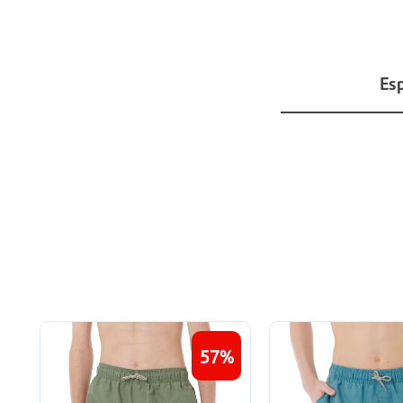
Esp
57