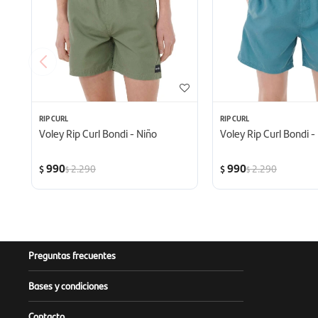
RIP CURL
RIP CURL
Voley Rip Curl Bondi - Niño
Voley Rip Curl Bondi -
990
990
2.290
2.290
$
$
$
$
Preguntas frecuentes
Bases y condiciones
Contacto