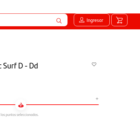
Ingresar
c Surf D - Dd
+