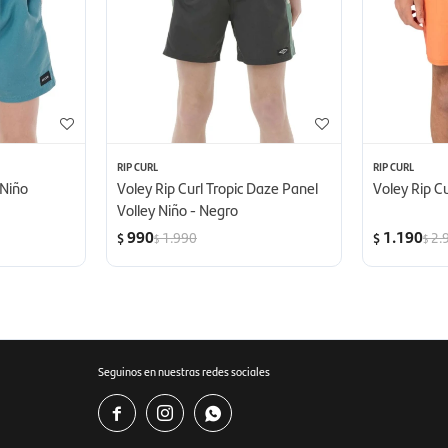
RIP CURL
RIP CURL
 Niño
Voley Rip Curl Tropic Daze Panel
Voley Rip Cu
Volley Niño - Negro
990
1.190
1.990
2.
$
$
$
$
Seguinos en nuestras redes sociales


