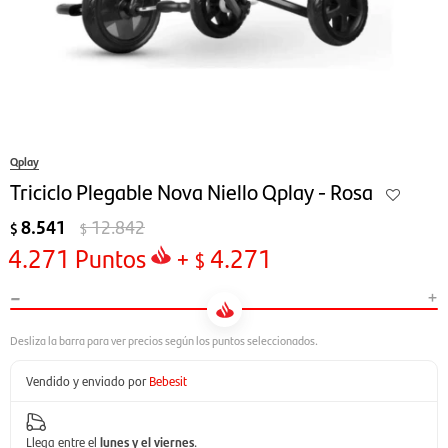
Qplay
Triciclo Plegable Nova Niello Qplay - Rosa
8.541
12.842
$
$
4.271
Puntos
+
4.271
$
-
+
Vendido y enviado por
Bebesit
Llega entre el
lunes y el viernes
.