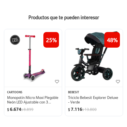
Productos que te pueden interesar
25
48
CARTOONS
BEBESIT
Monopatín Micro Maxi Plegable
Triciclo Bebesit Explorer Deluxe
Neón LED Ajustable con 3
- Verde
Ruedas - Rosa
6.674
7.116
8.899
13.800
$
$
$
$