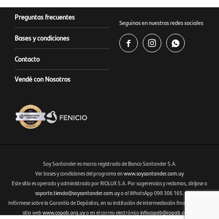
Preguntas frecuentes
Seguinos en nuestras redes sociales
Bases y condiciones



Contacto
Vendé con Nosotros
Soy Santander es marca registrada de Banco Santander S.A.
Ver bases y condiciones del programa en
www.soysantander.com.uy
Este sitio es operado y administrado por RIOLUX S.A. Por sugerencias y reclamos, diríjase a
Fenicio eCommerce Uruguay
soporte.tienda@soysantander.com.uy
o al WhatsApp 099 306 165.
Infórmese sobre la Garantía de Depósitos, en su institución de intermediación financiera, en el
sitio web
www.copab.org.uy
o en el correo electrónico
infocopab@copab.org.uy