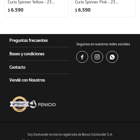
Curio Spinner Yellow - 25
Curio Spinner Pink - 25
pulgadas
pulgadas
6.590
6.590
$
$
Preguntas frecuentes
Seguinos en nuestras redes sociales
Bases y condiciones



Contacto
Vendé con Nosotros
Soy Santander es marca registrada de Banco Santander S.A.