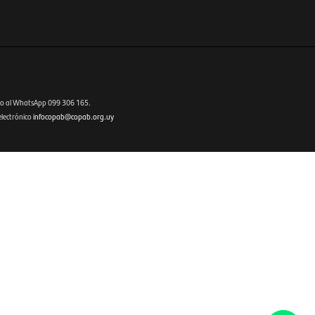
Fenicio eCommerce Uruguay
o al WhatsApp 099 306 165.
electrónico
infocopab@copab.org.uy