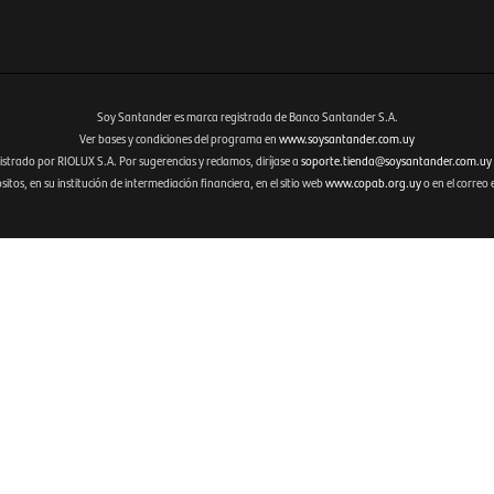
Soy Santander es marca registrada de Banco Santander S.A.
Ver bases y condiciones del programa en
www.soysantander.com.uy
istrado por RIOLUX S.A. Por sugerencias y reclamos, diríjase a
soporte.tienda@soysantander.com.uy
tos, en su institución de intermediación financiera, en el sitio web
www.copab.org.uy
o en el correo 