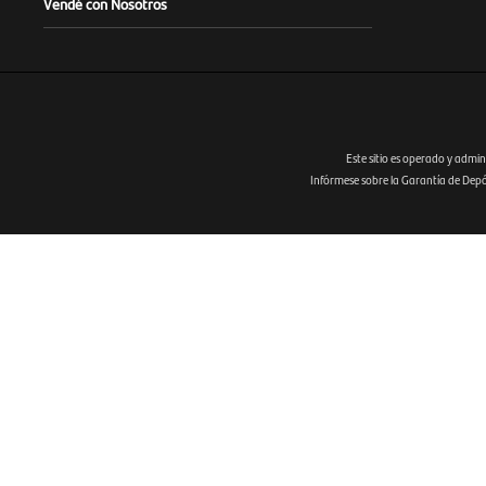
Vendé con Nosotros
Este sitio es operado y admin
Infórmese sobre la Garantía de Depósi