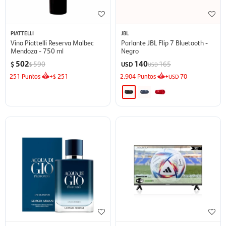
PIATTELLI
JBL
Vino Piattelli Reserva Malbec
Parlante JBL Flip 7 Bluetooth -
Mendoza - 750 ml
Negro
502
140
590
165
$
USD
$
USD
251
Puntos
+
251
2.904
Puntos
+
70
$
USD