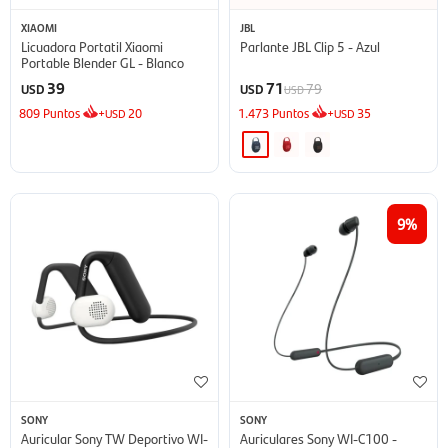
XIAOMI
JBL
Licuadora Portatil Xiaomi
Parlante JBL Clip 5 - Azul
Portable Blender GL - Blanco
39
71
79
USD
USD
USD
809
Puntos
+
20
1.473
Puntos
+
35
USD
USD
9
SONY
SONY
Auricular Sony TW Deportivo WI-
Auriculares Sony WI-C100 -