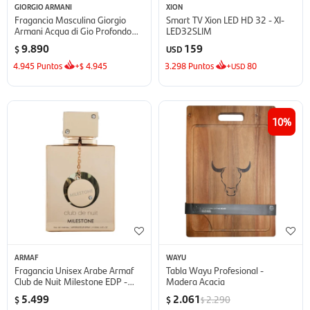
GIORGIO ARMANI
XION
Fragancia Masculina Giorgio
Smart TV Xion LED HD 32 - XI-
Armani Acqua di Gio Profondo
LED32SLIM
Parfum - 100 ml - 100 ml
9.890
159
$
USD
4.945
Puntos
+
4.945
3.298
Puntos
+
80
$
USD
10
ARMAF
WAYU
Fragancia Unisex Arabe Armaf
Tabla Wayu Profesional -
Club de Nuit Milestone EDP -
Madera Acacia
105 ml
5.499
2.061
2.290
$
$
$