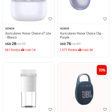
HONOR
HONOR
Auriculares Honor Choice x7 Lite
Auriculares Honor Choice Clip -
- Blanco
Purple
28
76
35
89
USD
USD
USD
USD
581
Puntos
+
14
1.577
Puntos
+
38
USD
USD
10