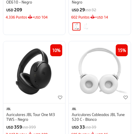
OE610 - Negro
Negro
209
29
32
USD
USD
USD
4.336
Puntos
+
104
602
Puntos
+
14
USD
USD
10
15
JBL
JBL
Auriculares JBL Tour One M3
Auriculares Cableados JBL Tune
TWS - Negro
520 C - Blanco
359
33
399
39
USD
USD
USD
USD