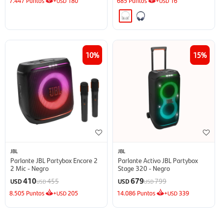
7.447
Puntos
+
180
685
Puntos
+
16
USD
USD
10
15
JBL
JBL
Parlante JBL Partybox Encore 2
Parlante Activo JBL Partybox
2 Mic - Negro
Stage 320 - Negro
410
679
455
799
USD
USD
USD
USD
8.505
Puntos
+
205
14.086
Puntos
+
339
USD
USD