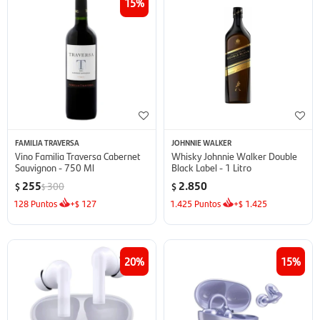
15
FAMILIA TRAVERSA
JOHNNIE WALKER
Vino Familia Traversa Cabernet
Whisky Johnnie Walker Double
Sauvignon - 750 Ml
Black Label - 1 Litro
255
2.850
300
$
$
$
128
Puntos
+
127
1.425
Puntos
+
1.425
$
$
20
15