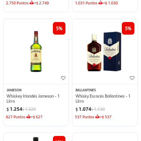
2.750
Puntos
+
2.749
1.031
Puntos
+
1.030
$
$
5
5
JAMESON
BALLANTINES
Whiskey Irlandés Jameson - 1
Whisky Escocés Ballantines - 1
Litro
Litro
1.254
1.074
1.320
1.130
$
$
$
$
627
Puntos
+
627
537
Puntos
+
537
$
$