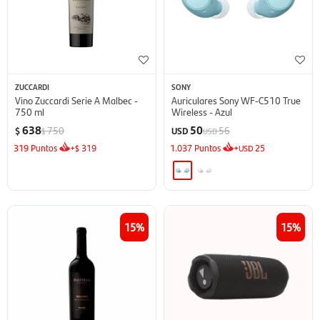
ZUCCARDI
SONY
Vino Zuccardi Serie A Malbec -
Auriculares Sony WF-C510 True
750 ml
Wireless - Azul
638
50
750
56
$
USD
$
USD
319
Puntos
+
319
1.037
Puntos
+
25
$
USD
15
15