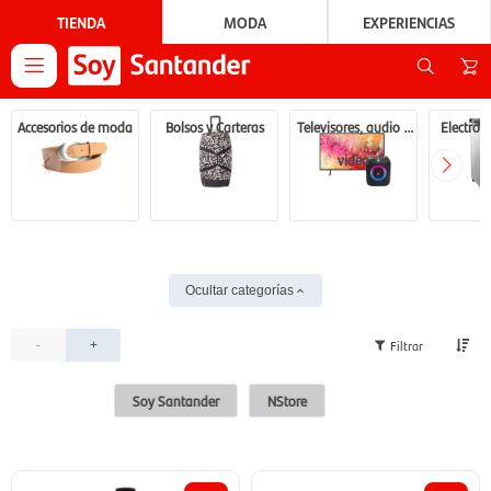
TIENDA
MODA
EXPERIENCIAS

Accesorios de moda
Bolsos y Carteras
Televisores, audio y
Electrod
video
Ocultar categorías
-
+
Soy Santander
NStore