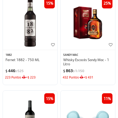
15
25
1882
SANDY MAC
Fernet 1882 - 750 ML
Whisky Escocés Sandy Mac - 1
Litro
446
863
525
1.150
$
$
$
$
223
Puntos
+
223
432
Puntos
+
431
$
$
15
11