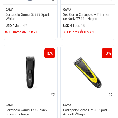
GAMA
GAMA
Cortapelo Gama Gt557 Sport -
Set Gama Cortapelo + Trimmer
White
de Nariz T744 - Negro
42
41
47
46
USD
USD
USD
USD
871
Puntos
+
21
851
Puntos
+
20
USD
USD
10
10
GAMA
GAMA
Cortapelo Gama T742 black
Cortapelo Gama Gc542 Sport -
titanium - Negro
Amarillo/Negro