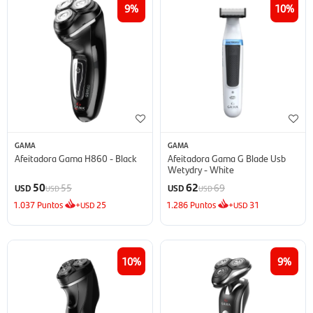
9
10
GAMA
GAMA
Afeitadora Gama H860 - Black
Afeitadora Gama G Blade Usb
Wetydry - White
50
62
55
69
USD
USD
USD
USD
1.037
Puntos
+
25
1.286
Puntos
+
31
USD
USD
10
9