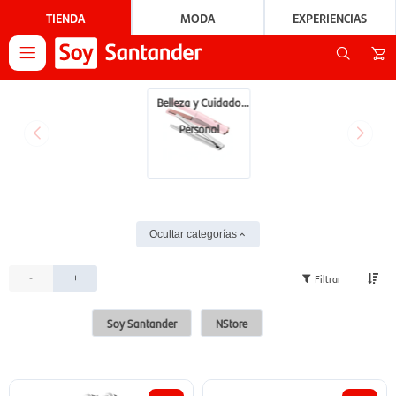
TIENDA
MODA
EXPERIENCIAS

Belleza y Cuidado
Personal
Ocultar categorías
-
+
Soy Santander
NStore