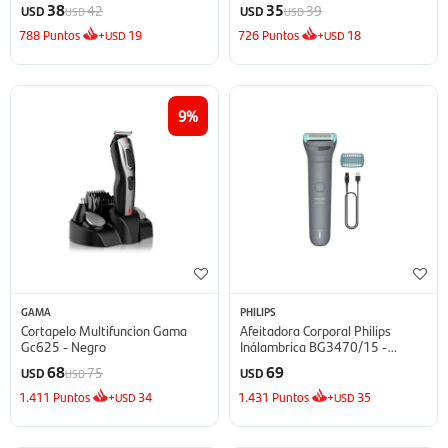
38
35
42
39
USD
USD
USD
USD
788
Puntos
+
19
726
Puntos
+
18
USD
USD
9
GAMA
PHILIPS
Cortapelo Multifuncion Gama
Afeitadora Corporal Philips
Gc625 - Negro
Inálambrica BG3470/15 -
Gris/Celeste
68
69
75
USD
USD
USD
1.411
Puntos
+
34
1.431
Puntos
+
35
USD
USD