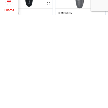
Selecciona
Cerrar
la
cantidad
Puntos
de puntos
REMINGTON
REMINGTON
Cortabarba Styler Remington
Cortabarba Remington MB08A -
para pagar
-
TLG100 - Negro
Negro
+
49
49
USD
USD
1.017
Puntos
+
24
1.017
Puntos
+
24
USD
USD
34
REMINGTON
HAVIT
Cortabarba Remington MB20A -
Cortacabello Havit - HC03