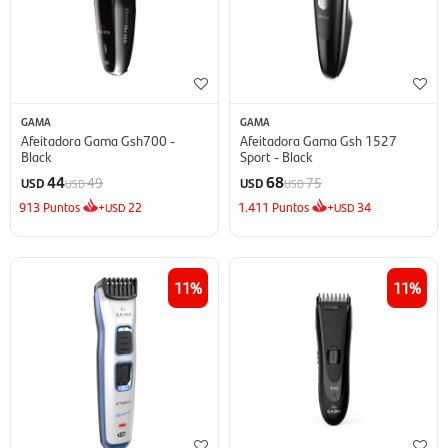
GAMA
GAMA
Afeitadora Gama Gsh700 -
Afeitadora Gama Gsh 1527
Black
Sport - Black
44
68
49
75
USD
USD
USD
USD
913
Puntos
+
22
1.411
Puntos
+
34
USD
USD
11
11