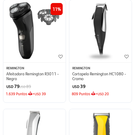
11
REMINGTON
REMINGTON
Afeitadora Remington R3011 -
Cortapelo Remington HC1080 -
Negro
Cromo
79
39
89
USD
USD
USD
1.639
Puntos
+
39
809
Puntos
+
20
USD
USD