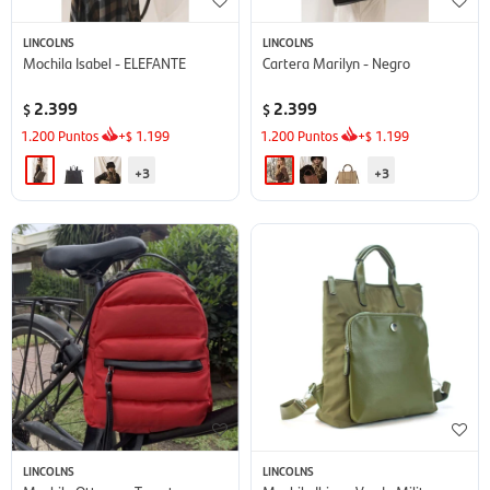
LINCOLNS
LINCOLNS
Mochila Isabel - ELEFANTE
Cartera Marilyn - Negro
2.399
2.399
$
$
1.200
Puntos
+
1.199
1.200
Puntos
+
1.199
$
$
+3
+3
LINCOLNS
LINCOLNS