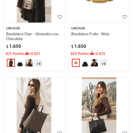
LINCOLNS
LINCOLNS
Bandolera Cher - Almendra con
Bandolera Frida - Maiz
Chocolate
1.650
1.650
$
$
825
Puntos
+
825
825
Puntos
+
825
$
$
+3
+5