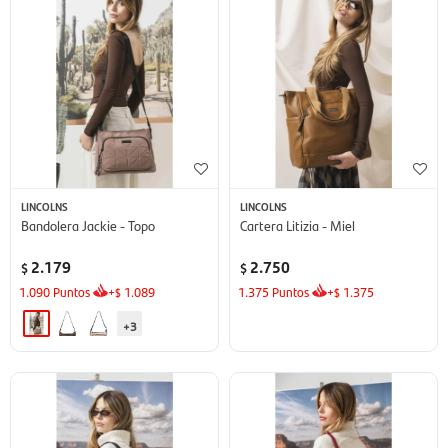
LINCOLNS
LINCOLNS
Bandolera Jackie - Topo
Cartera Litizia - Miel
2.179
2.750
$
$
1.090
Puntos
+
1.089
1.375
Puntos
+
1.375
$
$
+3