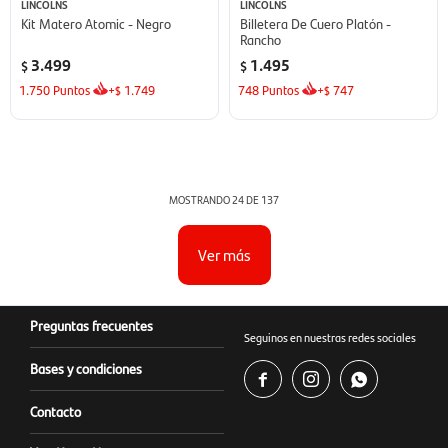
LINCOLNS
LINCOLNS
Kit Matero Atomic - Negro
Billetera De Cuero Platón -
Rancho
3.499
1.495
$
$
1.750
Puntos
+
1.749
748
Puntos
+
747
$
$
MOSTRANDO
24
DE
137
Ver más
Preguntas frecuentes
Seguinos en nuestras redes sociales
Bases y condiciones



Contacto