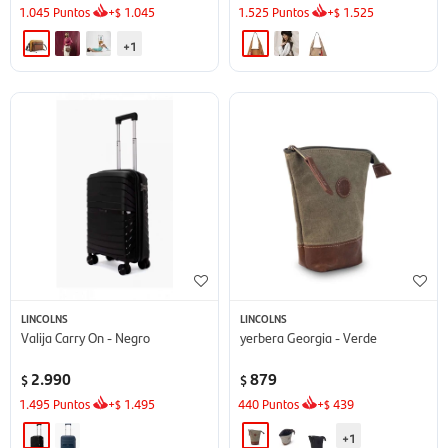
1.045
Puntos
+
1.045
1.525
Puntos
+
1.525
$
$
+1
LINCOLNS
LINCOLNS
Valija Carry On - Negro
yerbera Georgia - Verde
2.990
879
$
$
1.495
Puntos
+
1.495
440
Puntos
+
439
$
$
+1