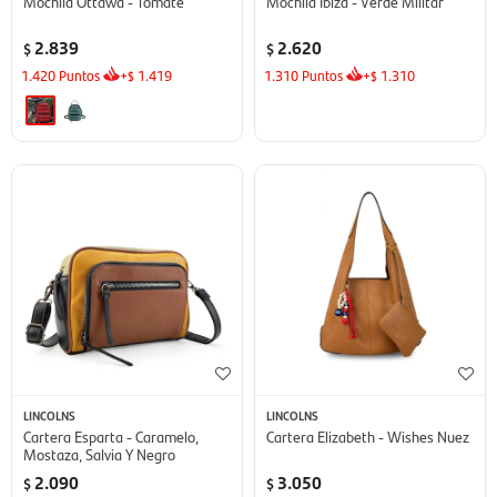
Mochila Ottawa - Tomate
Mochila Ibiza - Verde Militar
2.839
2.620
$
$
1.420
Puntos
+
1.419
1.310
Puntos
+
1.310
$
$
LINCOLNS
LINCOLNS
Cartera Esparta - Caramelo,
Cartera Elizabeth - Wishes Nuez
Mostaza, Salvia Y Negro
2.090
3.050
$
$