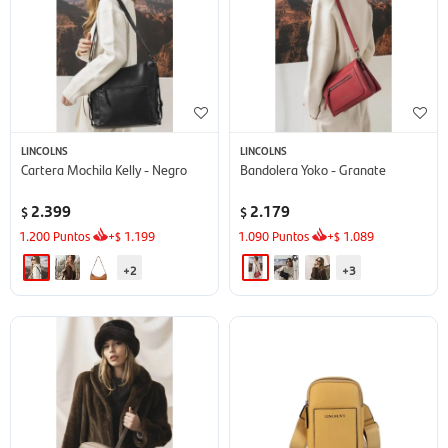
LINCOLNS
LINCOLNS
Cartera Mochila Kelly - Negro
Bandolera Yoko - Granate
2.399
2.179
$
$
1.200
Puntos
+
1.199
1.090
Puntos
+
1.089
$
$
+2
+3