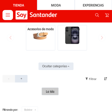
TIENDA
MODA
EXPERIENCIAS

Accesorios de moda
Tecnología
Ocultar categorías
-
+
La Isla
Filtrando por:
Baleine