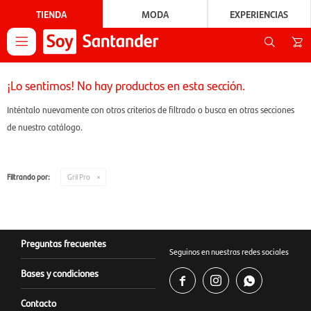
TIENDA
MODA
EXPERIENCIAS

¡Lo sentimos! No hay productos en esta sección.
Inténtalo nuevamente con otros criterios de filtrado o busca en otras secciones
de nuestro catálogo.
Filtrando por:
Gril Pro
Preguntas frecuentes
Seguinos en nuestras redes sociales
Bases y condiciones



Contacto