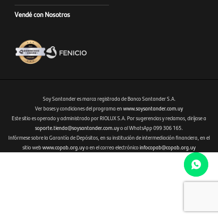
Vendé con Nosotros
Soy Santander es marca registrada de Banco Santander S.A.
Ver bases y condiciones del programa en
www.soysantander.com.uy
Este sitio es operado y administrado por RIOLUX S.A. Por sugerencias y reclamos, diríjase a
Fenicio eCommerce Uruguay
soporte.tienda@soysantander.com.uy
o al WhatsApp 099 306 165.
Infórmese sobre la Garantía de Depósitos, en su institución de intermediación financiera, en el
sitio web
www.copab.org.uy
o en el correo electrónico
infocopab@copab.org.uy