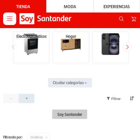
TIENDA
MODA
EXPERIENCIAS

Electrodomésticos
Hogar
Tecnología
Ocultar categorías
-
+
Soy Santander
Filtrando por:
Intelbras