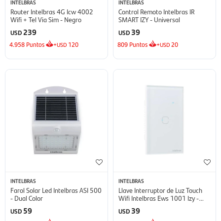
INTELBRAS
INTELBRAS
Router Intelbras 4G Icw 4002
Control Remoto Intelbras IR
Wifi + Tel Via Sim - Negro
SMART IZY - Universal
239
39
USD
USD
4.958
Puntos
+
120
809
Puntos
+
20
USD
USD
INTELBRAS
INTELBRAS
Farol Solar Led Intelbras ASI 500
Llave Interruptor de Luz Touch
- Dual Color
Wifi Intelbras Ews 1001 Izy -
EWS 1001 IZY
59
39
USD
USD