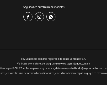
Seguinos en nuestras redes sociales



Soy Santander es marca registrada de Banco Santander S.A.
Ver bases y condiciones del programa en
www.soysantander.com.uy
istrado por RIOLUX S.A. Por sugerencias y reclamos, diríjase a
soporte.tienda@soysantander.com.uy
tos, en su institución de intermediación financiera, en el sitio web
www.copab.org.uy
o en el correo 