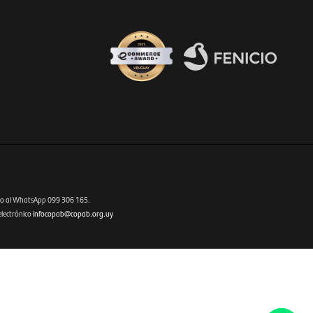
Fenicio eCommerce Uruguay
o al WhatsApp 099 306 165.
electrónico
infocopab@copab.org.uy