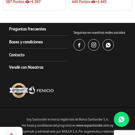
387
Puntos
+
387
445
Puntos
+
445
$
$
Preguntas frecuentes
Seguinos en nuestras redes sociales
Bases y condiciones



Contacto
Vendé con Nosotros
Soy Santander es marca registrada de Banco Santander S.A.
Ver bases y condiciones del programa en
www.soysantander.com.uy
345
Este sitio es operado y administrado por RIOLUX S.A. Por sugerencias y reclamos, diríjase a
Fenicio eCommerce Uruguay
Selecciona