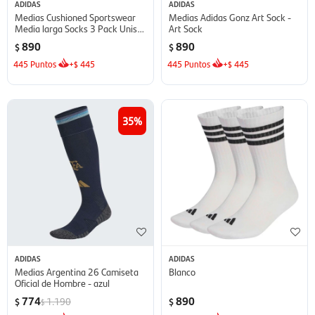
ADIDAS
ADIDAS
Medias Cushioned Sportswear
Medias Adidas Gonz Art Sock -
Media larga Socks 3 Pack Unisex
Art Sock
- Gris
890
890
$
$
445
Puntos
+
445
445
Puntos
+
445
$
$
35
ADIDAS
ADIDAS
Medias Argentina 26 Camiseta
Blanco
Oficial de Hombre - azul
774
890
1.190
$
$
$