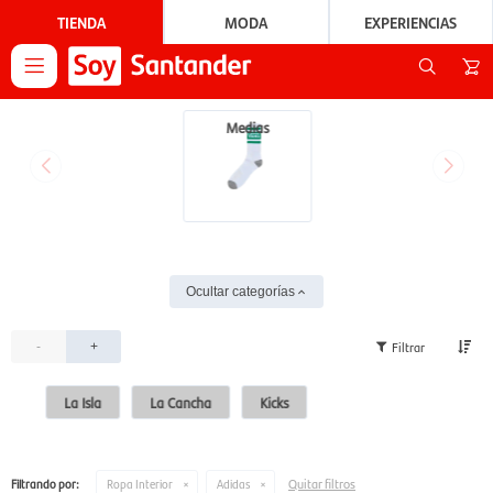
TIENDA
MODA
EXPERIENCIAS

Medias
Ocultar categorías
-
+
La Isla
La Cancha
Kicks
Quitar filtros
Filtrando por:
Ropa Interior
Adidas