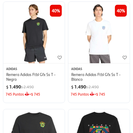
40
40
ADIDAS
ADIDAS
Remera Adidas Ftbl Gfx Ss T -
Remera Adidas Ftbl Gfx Ss T -
Negro
Blanco
1.490
1.490
2.490
2.490
$
$
$
$
745
Puntos
+
745
745
Puntos
+
745
$
$