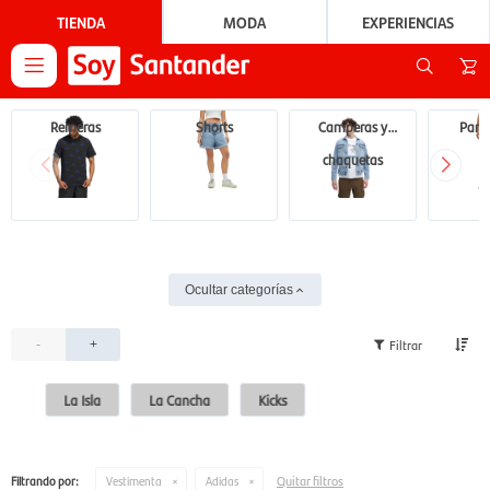
TIENDA
MODA
EXPERIENCIAS

Remeras
Shorts
Camperas y
Pant
chaquetas
Ocultar categorías
-
+
La Isla
La Cancha
Kicks
Quitar filtros
Filtrando por:
Vestimenta
Adidas