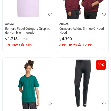
ADIDAS
ADIDAS
Remera Padel Category Graphic
Campera Adidas Shmoo G Hood -
de Hombre - morado
Hood
1.718
4.390
2.290
$
$
$
859
Puntos
+
859
2.195
Puntos
+
2.195
$
$
30