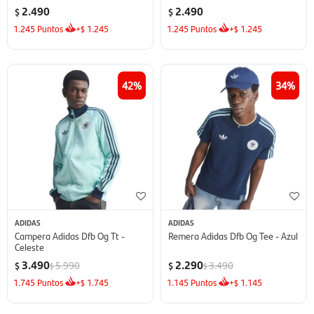
2.490
2.490
$
$
1.245
Puntos
+
1.245
1.245
Puntos
+
1.245
$
$
42
34
ADIDAS
ADIDAS
Campera Adidas Dfb Og Tt -
Remera Adidas Dfb Og Tee - Azul
Celeste
3.490
2.290
5.990
3.490
$
$
$
$
1.745
Puntos
+
1.745
1.145
Puntos
+
1.145
$
$