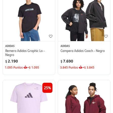
ADIDAS
ADIDAS
Remera Adidas Graphic Lo -
Campera Adidas Coach - Negro
Negro
2.190
7.690
$
$
1.095
Puntos
+
1.095
3.845
Puntos
+
3.845
$
$
25