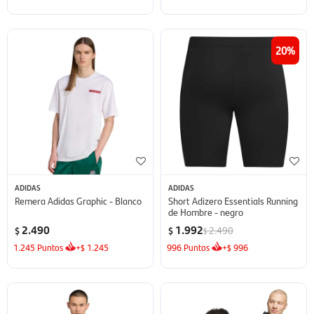
20
ADIDAS
ADIDAS
Remera Adidas Graphic - Blanco
Short Adizero Essentials Running
de Hombre - negro
2.490
1.992
2.490
$
$
$
1.245
Puntos
+
1.245
996
Puntos
+
996
$
$