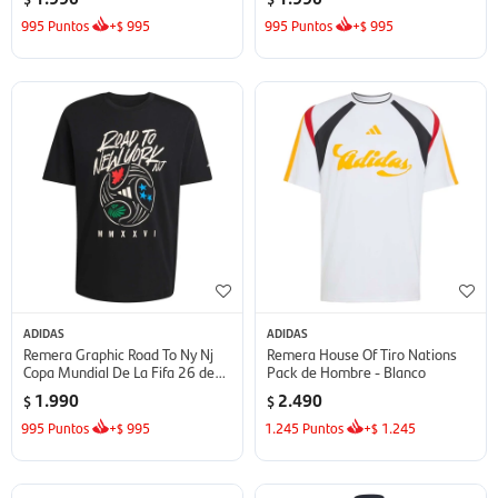
995
Puntos
+
995
995
Puntos
+
995
$
$
ADIDAS
ADIDAS
Remera Graphic Road To Ny Nj
Remera House Of Tiro Nations
Copa Mundial De La Fifa 26 de
Pack de Hombre - Blanco
Hombre - Negro
1.990
2.490
$
$
995
Puntos
+
995
1.245
Puntos
+
1.245
$
$