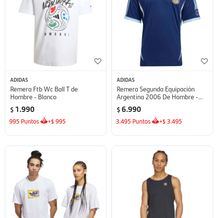
ADIDAS
ADIDAS
Remera Ftb Wc Ball T de
Remera Segunda Equipación
Hombre - Blanco
Argentina 2006 De Hombre -
Azul
1.990
6.990
$
$
995
Puntos
+
995
3.495
Puntos
+
3.495
$
$