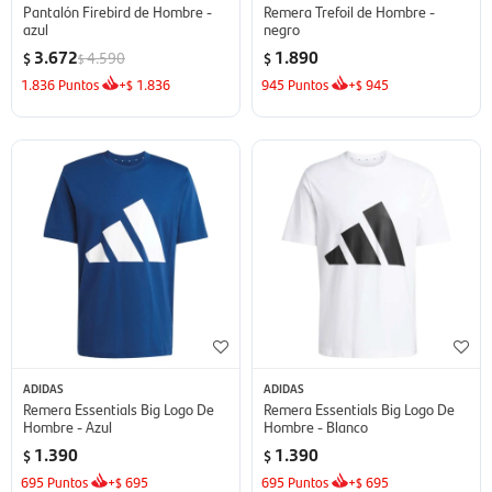
Pantalón Firebird de Hombre -
Remera Trefoil de Hombre -
azul
negro
3.672
1.890
4.590
$
$
$
1.836
Puntos
+
1.836
945
Puntos
+
945
$
$
ADIDAS
ADIDAS
Remera Essentials Big Logo De
Remera Essentials Big Logo De
Hombre - Azul
Hombre - Blanco
1.390
1.390
$
$
695
Puntos
+
695
695
Puntos
+
695
$
$