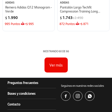
ADIDAS
ADIDAS
Remera Adidas Q12 Monogram -
Pantalón Largo Techfit
Verde
Compression Training Long
Tights de Hombre - negro
1.990
1.743
2.490
$
$
$
995
Puntos
+
995
872
Puntos
+
871
$
$
MOSTRANDO
60
DE
66
Ver más
Preguntas frecuentes
Seguinos en nuestras redes sociales
Bases y condiciones



Contacto