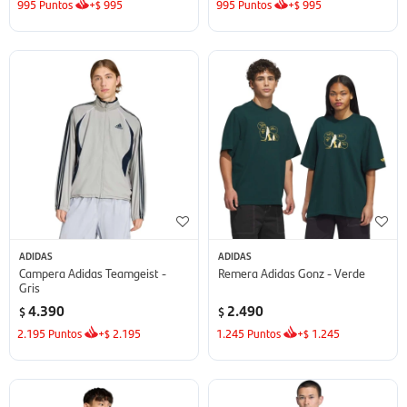
995
Puntos
+
995
995
Puntos
+
995
$
$
ADIDAS
ADIDAS
Campera Adidas Teamgeist -
Remera Adidas Gonz - Verde
Gris
4.390
2.490
$
$
2.195
Puntos
+
2.195
1.245
Puntos
+
1.245
$
$