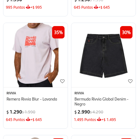
995
Puntos
+
995
645
Puntos
+
645
$
$
35
30
RIVVIA
RIVVIA
Remera Rivvia Blur - Lavanda
Bermuda Rivvia Global Denim -
Negro
1.290
2.990
1.990
4.290
$
$
$
$
645
Puntos
+
645
1.495
Puntos
+
1.495
$
$