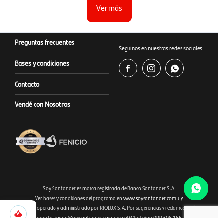
Ver más
Preguntas frecuentes
Seguinos en nuestras redes sociales
Bases y condiciones



Contacto
Vendé con Nosotros
Soy Santander es marca registrada de Banco Santander S.A.
Ver bases y condiciones del programa en
www.soysantander.com.uy
995
Este sitio es operado y administrado por RIOLUX S.A. Por sugerencias y reclamos, diríjase a
Fenicio eCommerce Uruguay
Selecciona
soporte.tienda@soysantander.com.uy
o al WhatsApp 099 306 165.