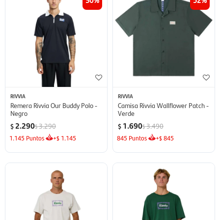
RIVVIA
RIVVIA
Remera Rivvia Our Buddy Polo -
Camisa Rivvia Wallflower Patch -
Negro
Verde
2.290
1.690
3.290
3.490
$
$
$
$
1.145
Puntos
+
1.145
845
Puntos
+
845
$
$