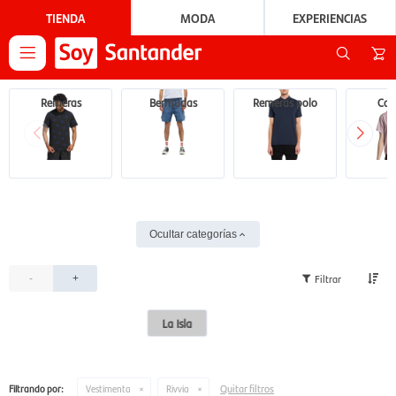
TIENDA
MODA
EXPERIENCIAS

Remeras
Bermudas
Remeras polo
Cam
Ocultar categorías
-
+
La Isla
Quitar filtros
Filtrando por:
Vestimenta
Rivvia