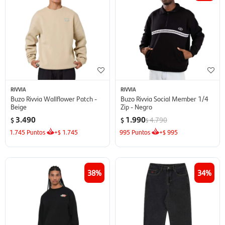
RIVVIA
RIVVIA
Buzo Rivvia Wallflower Patch -
Buzo Rivvia Social Member 1/4
Beige
Zip - Negro
3.490
1.990
4.790
$
$
$
1.745
Puntos
+
1.745
995
Puntos
+
995
$
$
38
34