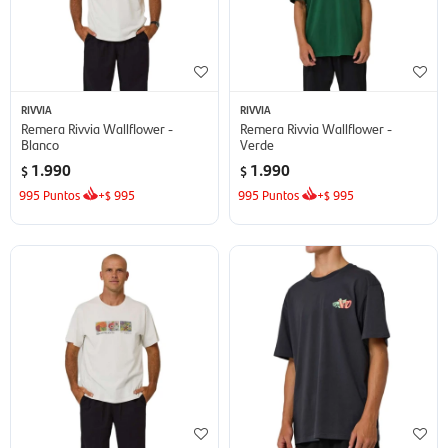
RIVVIA
RIVVIA
Remera Rivvia Wallflower -
Remera Rivvia Wallflower -
Blanco
Verde
1.990
1.990
$
$
995
Puntos
+
995
995
Puntos
+
995
$
$