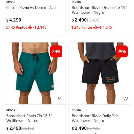
RIVVIA
RIVVIA
Camisa Rivvia Vv Denim - Azul
Boardshort Rivvia Disclosure 19''
Wallflower - Negro
4.290
2.490
3.490
$
$
$
2.145
Puntos
+
2.145
1.245
Puntos
+
1.245
$
$
29
29
RIVVIA
RIVVIA
Boardshort Rivvia Cla 18.5''
Boardshort Rivvia Daily Ride
Wallflower - Verde
Wallflower - Negro
2.490
2.490
3.490
3.490
$
$
$
$