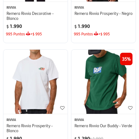
RIVVIA
RIVVIA
Remera Rivvia Decorative -
Remera Rivvia Prosperity - Negro
Blanco
1.990
1.990
$
$
995
Puntos
+
995
995
Puntos
+
995
$
$
35
RIVVIA
RIVVIA
Remera Rivvia Prosperity -
Remera Rivvia Our Buddy - Verde
Blanco
1.990
1.290
1.990
$
$
$