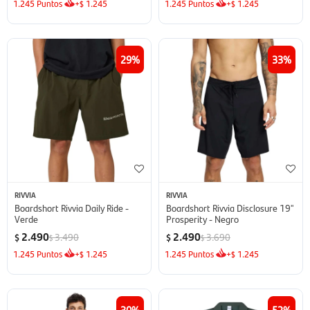
1.245
Puntos
+
1.245
1.245
Puntos
+
1.245
$
$
29
33
RIVVIA
RIVVIA
Boardshort Rivvia Daily Ride -
Boardshort Rivvia Disclosure 19''
Verde
Prosperity - Negro
2.490
2.490
3.490
3.690
$
$
$
$
1.245
Puntos
+
1.245
1.245
Puntos
+
1.245
$
$
30
52