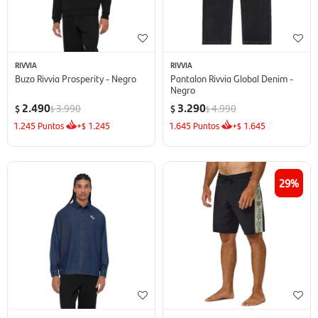
RIVVIA
RIVVIA
Buzo Rivvia Prosperity - Negro
Pantalon Rivvia Global Denim -
Negro
2.490
3.290
3.990
4.990
$
$
$
$
1.245
Puntos
+
1.245
1.645
Puntos
+
1.645
$
$
29