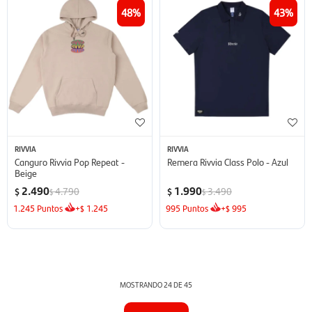
48
43
RIVVIA
RIVVIA
Canguro Rivvia Pop Repeat -
Remera Rivvia Class Polo - Azul
Beige
2.490
1.990
4.790
3.490
$
$
$
$
1.245
Puntos
+
1.245
995
Puntos
+
995
$
$
MOSTRANDO
24
DE
45