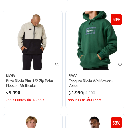
54
RIVVIA
RIVVIA
Buzo Rivvia Blur 1/2 Zip Polar
Canguro Rivvia Wallflower -
Fleece - Multicolor
Verde
5.990
1.990
4.290
$
$
$
2.995
Puntos
+
2.995
995
Puntos
+
995
$
$
58