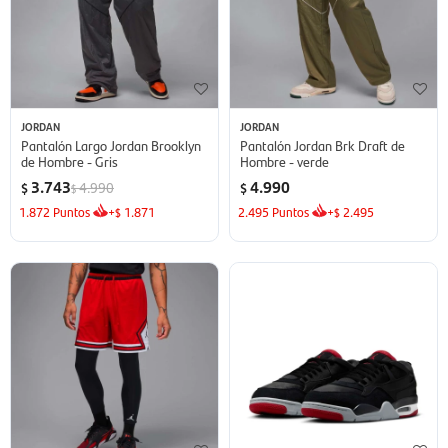
JORDAN
JORDAN
Pantalón Largo Jordan Brooklyn
Pantalón Jordan Brk Draft de
de Hombre - Gris
Hombre - verde
3.743
4.990
4.990
$
$
$
1.872
Puntos
+
1.871
2.495
Puntos
+
2.495
$
$