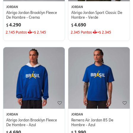
JORDAN
JORDAN
Abrigo Jordan Brooklyn Fleece
Abrigo Jordan Sport Classic De
De Hombre - Crema
Hombre - Verde
4.290
4.690
$
$
2.145
Puntos
+
2.145
2.345
Puntos
+
2.345
$
$
JORDAN
JORDAN
Abrigo Jordan Brooklyn Fleece
Remera Air Jordan 85 De
De Hombre - Azul
Hombre - Azul
4.690
1.990
$
$