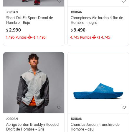
JORDAN
JORDAN
Short Dri-Fit Sport Dmnd de
Championes Air Jordan 4 Rm de
Hombre - Rojo
Hombre - negro
2.990
9.490
$
$
1.495
Puntos
+
1.495
4.745
Puntos
+
4.745
$
$
JORDAN
JORDAN
Abrigo Jordan Brooklyn Hooded
Chanclas Jordan Franchise de
Draft de Hombre - Gris
Hombre - azul