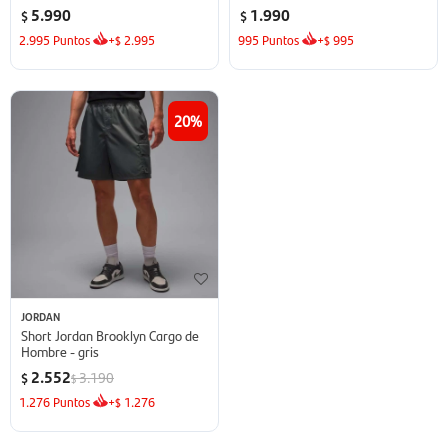
5.990
1.990
$
$
2.995
Puntos
+
2.995
995
Puntos
+
995
$
$
20
JORDAN
Short Jordan Brooklyn Cargo de
Hombre - gris
2.552
3.190
$
$
1.276
Puntos
+
1.276
$