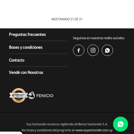
MOSTRANDO
31
DE
31
Preguntas frecuentes
Seguinos en nuestras redes sociales
Bases y condiciones



Contacto
Vendé con Nosotros
Soy Santander es marca registrada de Banco Santander S.A.
Ver bases y condiciones del programa en
www.soysantander.com.uy