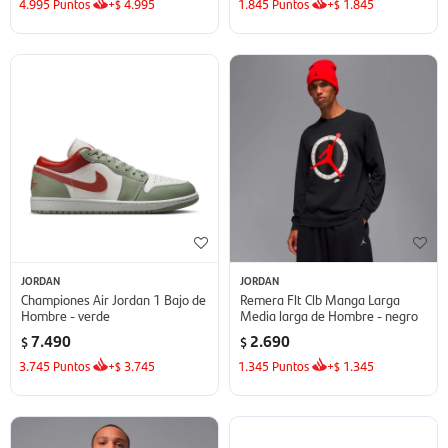
4.995
Puntos
+
4.995
1.845
Puntos
+
1.845
$
$
JORDAN
JORDAN
Championes Air Jordan 1 Bajo de
Remera Flt Clb Manga Larga
Hombre - verde
Media larga de Hombre - negro
7.490
2.690
$
$
3.745
Puntos
+
3.745
1.345
Puntos
+
1.345
$
$