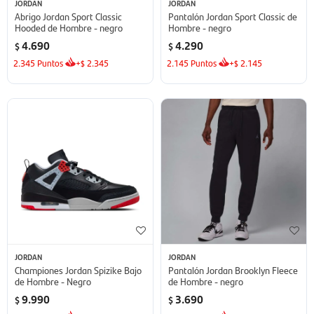
JORDAN
JORDAN
Abrigo Jordan Sport Classic
Pantalón Jordan Sport Classic de
Hooded de Hombre - negro
Hombre - negro
4.690
4.290
$
$
2.345
Puntos
+
2.345
2.145
Puntos
+
2.145
$
$
JORDAN
JORDAN
Championes Jordan Spizike Bajo
Pantalón Jordan Brooklyn Fleece
de Hombre - Negro
de Hombre - negro
9.990
3.690
$
$