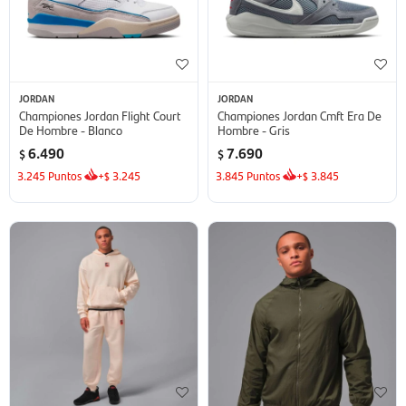
JORDAN
JORDAN
Championes Jordan Flight Court
Championes Jordan Cmft Era De
De Hombre - Blanco
Hombre - Gris
6.490
7.690
$
$
3.245
Puntos
+
3.245
3.845
Puntos
+
3.845
$
$