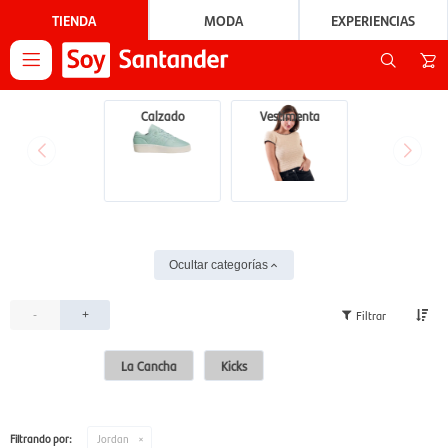
TIENDA
MODA
EXPERIENCIAS

Calzado
Vestimenta
Ocultar categorías
-
+
La Cancha
Kicks
Filtrando por:
Jordan