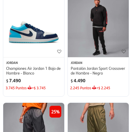
JORDAN
JORDAN
Championes Air Jordan 1 Bajo de
Pantalón Jordan Sport Crossover
Hombre - Blanco
de Hombre - Negro
7.490
4.490
$
$
3.745
Puntos
+
3.745
2.245
Puntos
+
2.245
$
$
25