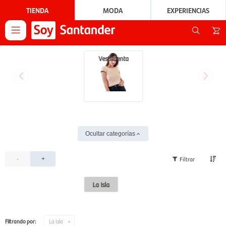
TIENDA
MODA
EXPERIENCIAS

Vestimenta
Ocultar categorías
-
+
La Isla
Filtrando por:
La Isla