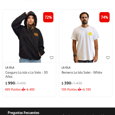
72
74
LA ISLA
LA ISLA
Canguro La isla x La Vela - 30
Remera La Isla Solei - White
Años
990
390
3.490
1.490
$
$
$
$
495
Puntos
+
495
195
Puntos
+
195
$
$
Preguntas frecuentes