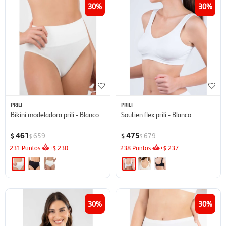
30
30
PRILI
PRILI
Bikini modeladora prili - Blanco
Soutien flex prili - Blanco
461
475
659
679
$
$
$
$
231
Puntos
+
230
238
Puntos
+
237
$
$
30
30