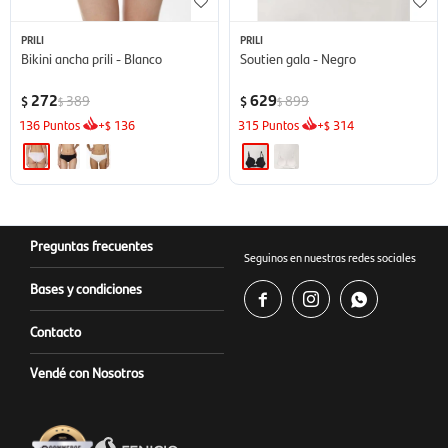
PRILI
PRILI
Bikini ancha prili - Blanco
Soutien gala - Negro
272
629
389
899
$
$
$
$
136
Puntos
+
136
315
Puntos
+
314
$
$
Preguntas frecuentes
Seguinos en nuestras redes sociales
Bases y condiciones



Contacto
Vendé con Nosotros