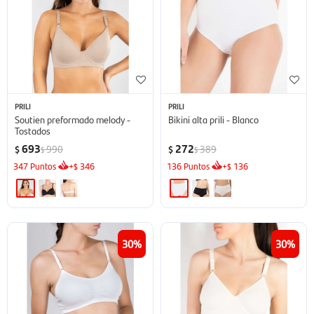
PRILI
PRILI
Soutien preformado melody -
Bikini alta prili - Blanco
Tostados
693
272
990
389
$
$
$
$
347
Puntos
+
346
136
Puntos
+
136
$
$
30
30