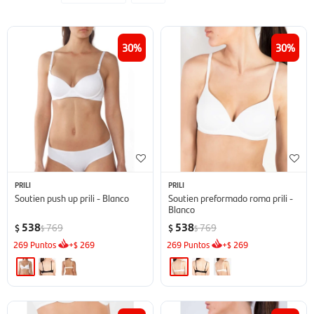
30
30
PRILI
PRILI
Soutien push up prili - Blanco
Soutien preformado roma prili -
Blanco
538
538
769
769
$
$
$
$
269
Puntos
+
269
269
Puntos
+
269
$
$