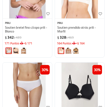
PRILI
PRILI
Soutien bretel fino c/copa prili -
Soutien prendido atrás prili -
Blanco
Marfil
342
328
489
469
$
$
$
$
171
Puntos
+
171
164
Puntos
+
164
$
$
30
30