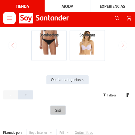
TIENDA
MODA
EXPERIENCIAS

Bombachas
Soutienes
Ocultar categorías
-
+
Sisi
Quitar filtros
Filtrando por:
Ropa Interior
Prili